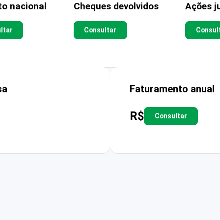
to nacional
Cheques devolvidos
Ações ju
ltar
Consultar
Consul
sa
Faturamento anual
R$
Consultar