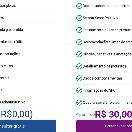
completos
Dados cadastrais completos
ivo
Serasa Score Positivo
nda presumida
Faturamento ou renda presum
ite de crédito
Recomendação e limite de créd
 e anotações
Dívidas, negativas e anotaçõe
rotestos
Detalhamento de protestos
ntais
Dados comportamentais
PC
Informações do SPC
e administrativo
Quadro societário e administr
(R$
0,00
)
R$
30,0
A partir de
sultar grátis
Personalizar con