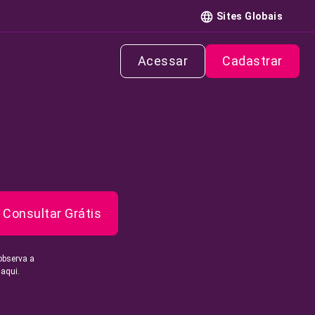
Sites Globais
Acessar
Cadastrar
Consultar Grátis
observa a
 aqui.