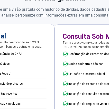
e uma visão gratuita com histórico de dívidas, dados cadastrai
 análise, personalize com informações extras em uma consulta
ial
Consulta Sob 
sulta descobrindo se o CNPJ
Tenha acesso completo a todas a
 com bancos e outras empresas.
CNPJ e reduza riscos de inadimplê
istência do CNPJ
Confirmação de existência do
básicos
Dados cadastrais básicos
a Federal
Situação na Receita Federal
ência de protestos
Indicação de existência de pro
ltas recentes
Indicação de consultas recent
esas vinculadas
Indicação de empresas vincul