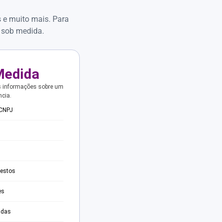
s e muito mais. Para
 sob medida.
Medida
s informações sobre um
ncia.
 CNPJ
testos
es
adas