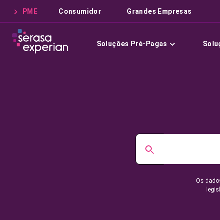
PME
Consumidor
Grandes Empresas
Soluções Pré-Pagas
Solu
Os dados
legis