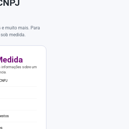
 CNPJ
s e muito mais. Para
 sob medida.
Medida
s informações sobre um
ncia.
 CNPJ
testos
es