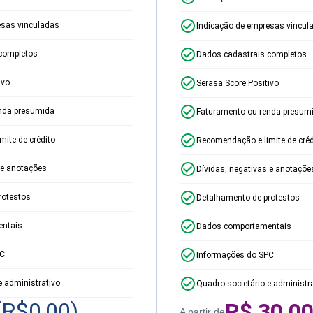
esas vinculadas
Indicação de empresas vincul
completos
Dados cadastrais completos
ivo
Serasa Score Positivo
nda presumida
Faturamento ou renda presum
ite de crédito
Recomendação e limite de créd
 e anotações
Dívidas, negativas e anotaçõe
rotestos
Detalhamento de protestos
ntais
Dados comportamentais
PC
Informações do SPC
e administrativo
Quadro societário e administr
(R$
0,00
)
R$
30,0
A partir de