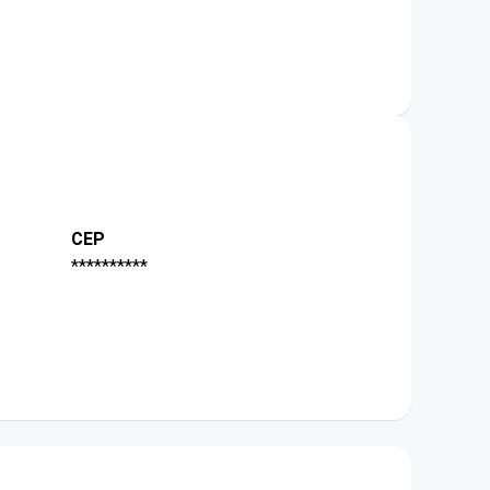
CEP
**********