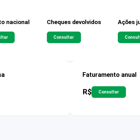
to nacional
Cheques devolvidos
Ações ju
ltar
Consultar
Consul
sa
Faturamento anual
R$
Consultar