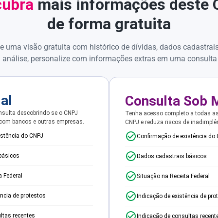
ubra
mais informações deste
de forma gratuita
e uma visão gratuita com histórico de dívidas, dados cadastrai
 análise, personalize com informações extras em uma consulta
ial
Consulta Sob 
sulta descobrindo se o CNPJ
Tenha acesso completo a todas a
 com bancos e outras empresas.
CNPJ e reduza riscos de inadimplê
istência do CNPJ
Confirmação de existência do
básicos
Dados cadastrais básicos
a Federal
Situação na Receita Federal
ência de protestos
Indicação de existência de pro
ltas recentes
Indicação de consultas recent