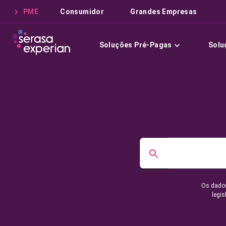
PME
Consumidor
Grandes Empresas
Soluções Pré-Pagas
Solu
Os dados
legis