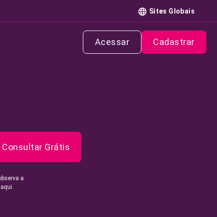
Sites Globais
Acessar
Cadastrar
Consultar Grátis
observa a
 aqui.