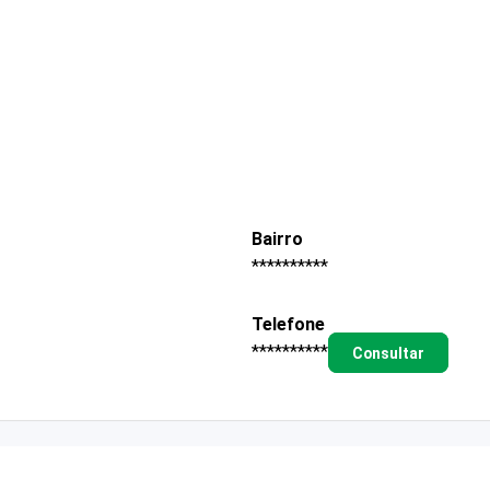
Bairro
**********
Telefone
**********
Consultar