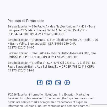
Políticas de Privacidade
Serasa Experian – São Paulo Av. das Nações Unidas, 14.401 - Torre
Sucupira - 24ºandar - Chácara Santo Antônio, São Paulo/SP -
CEP:04794-000 - CNPJ 62.173.620/0001-80
Serasa Experian – Blumenau Rua Dr. Léo de Carvalho, 74 – Sala 1105
– Bairro Velha, Blumenau/SC - CEP: 89036-239 CNPJ
62.173.620/0104-95
Serasa Experian – São Carlos Av. Doutor Heitor José Reali, 360, São
Carlos/SP CEP: 13571-385 CNPJ 62.173.620/0093-06
Serasa Experian – Brasília ST SCN, S/N, Qd 02, Bl C, 109, Sl 301, Ed.
Paulo Sarasate Bairro Asa Sul, Brasília – DF CEP: 70302-911 CNPJ
62.173.620/0131-68
©
2026
Experian Information Solutions, Inc. Experian Marketing
Services. All rights reserved. Experian and the Experian marks used
herein are service marks or registered trademarks of Experian
Information Solutions, Inc. Other product and company names