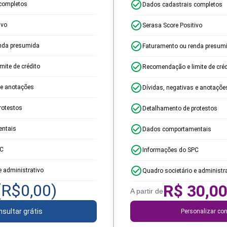
completos
Dados cadastrais completos
ivo
Serasa Score Positivo
nda presumida
Faturamento ou renda presum
ite de crédito
Recomendação e limite de créd
 e anotações
Dívidas, negativas e anotaçõe
rotestos
Detalhamento de protestos
ntais
Dados comportamentais
PC
Informações do SPC
e administrativo
Quadro societário e administr
(R$
0,00
)
R$
30,0
A partir de
sultar grátis
Personalizar con