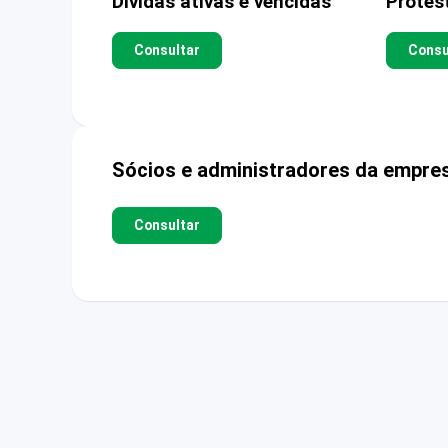
Dívidas ativas e vencidas
Protes
Consultar
Consu
Sócios e administradores da empre
Consultar