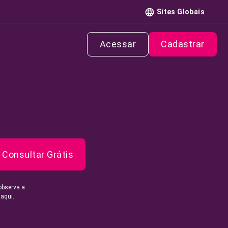
Sites Globais
Acessar
Cadastrar
Consultar Grátis
observa a
 aqui.