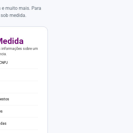
s e muito mais. Para
 sob medida.
Medida
s informações sobre um
ncia.
 CNPJ
testos
es
adas