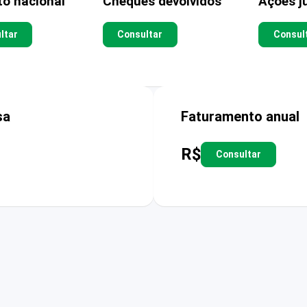
to nacional
Cheques devolvidos
Ações ju
ltar
Consultar
Consul
sa
Faturamento anual
R$
Consultar