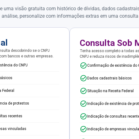
e uma visão gratuita com histórico de dívidas, dados cadastrai
 análise, personalize com informações extras em uma consulta
ial
Consulta Sob 
sulta descobrindo se o CNPJ
Tenha acesso completo a todas a
 com bancos e outras empresas.
CNPJ e reduza riscos de inadimplê
istência do CNPJ
Confirmação de existência do
básicos
Dados cadastrais básicos
a Federal
Situação na Receita Federal
ência de protestos
Indicação de existência de pro
ltas recentes
Indicação de consultas recent
esas vinculadas
Indicação de empresas vincul