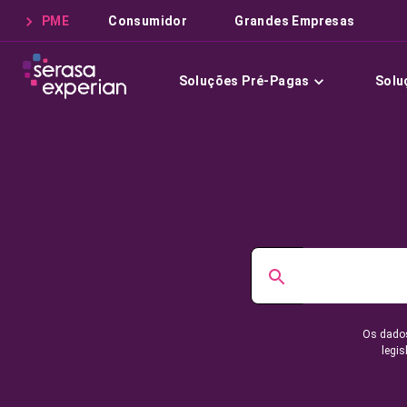
PME
Consumidor
Grandes Empresas
Soluções Pré-Pagas
Solu
Os dados
legis