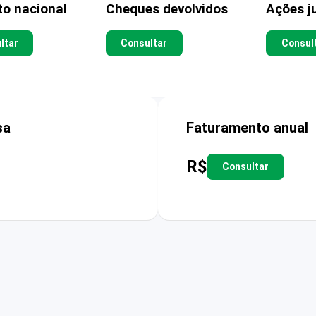
to nacional
Cheques devolvidos
Ações ju
ltar
Consultar
Consul
sa
Faturamento anual
R$
Consultar