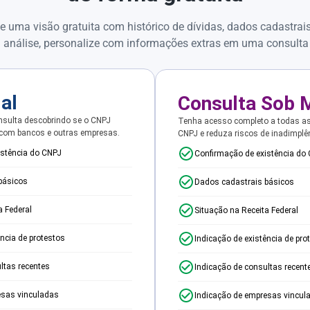
e uma visão gratuita com histórico de dívidas, dados cadastrai
 análise, personalize com informações extras em uma consulta
ial
Consulta Sob 
sulta descobrindo se o CNPJ
Tenha acesso completo a todas a
 com bancos e outras empresas.
CNPJ e reduza riscos de inadimplê
istência do CNPJ
Confirmação de existência do
básicos
Dados cadastrais básicos
a Federal
Situação na Receita Federal
ência de protestos
Indicação de existência de pro
ltas recentes
Indicação de consultas recent
esas vinculadas
Indicação de empresas vincul