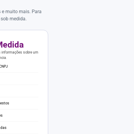
s e muito mais. Para
 sob medida.
Medida
s informações sobre um
ncia.
 CNPJ
testos
es
adas