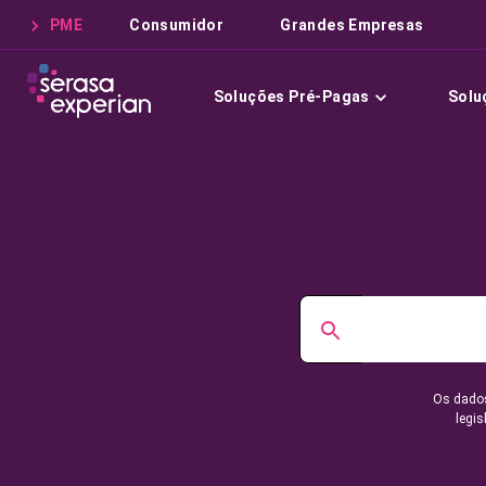
PME
Consumidor
Grandes Empresas
Soluções Pré-Pagas
Solu
Os dados
legis