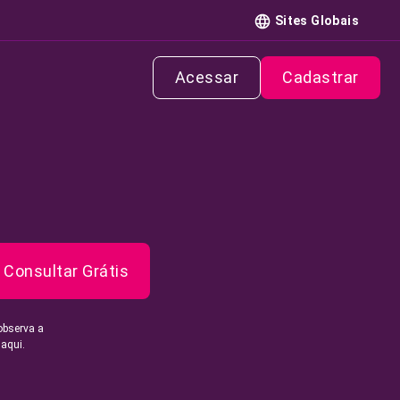
Sites Globais
Acessar
Cadastrar
Consultar Grátis
observa a
 aqui.