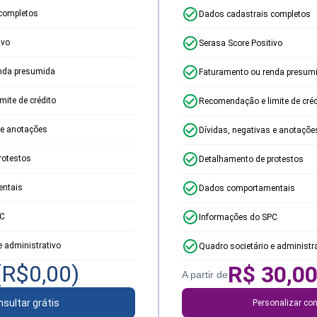
completos
Dados cadastrais completos
ivo
Serasa Score Positivo
nda presumida
Faturamento ou renda presum
ite de crédito
Recomendação e limite de créd
 e anotações
Dívidas, negativas e anotaçõe
rotestos
Detalhamento de protestos
ntais
Dados comportamentais
PC
Informações do SPC
e administrativo
Quadro societário e administr
(R$
0,00
)
R$
30,0
A partir de
sultar grátis
Personalizar con