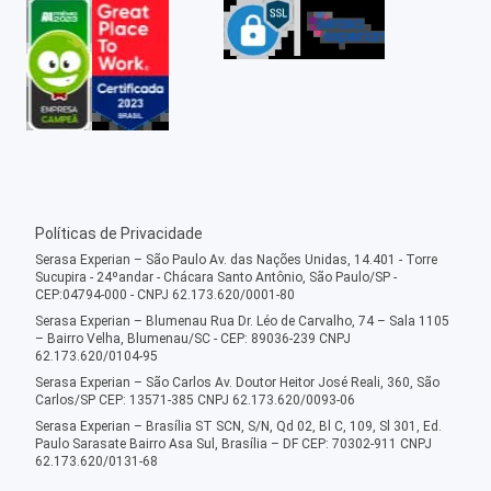
Políticas de Privacidade
Serasa Experian – São Paulo Av. das Nações Unidas, 14.401 - Torre
Sucupira - 24ºandar - Chácara Santo Antônio, São Paulo/SP -
CEP:04794-000 - CNPJ 62.173.620/0001-80
Serasa Experian – Blumenau Rua Dr. Léo de Carvalho, 74 – Sala 1105
– Bairro Velha, Blumenau/SC - CEP: 89036-239 CNPJ
62.173.620/0104-95
Serasa Experian – São Carlos Av. Doutor Heitor José Reali, 360, São
Carlos/SP CEP: 13571-385 CNPJ 62.173.620/0093-06
Serasa Experian – Brasília ST SCN, S/N, Qd 02, Bl C, 109, Sl 301, Ed.
Paulo Sarasate Bairro Asa Sul, Brasília – DF CEP: 70302-911 CNPJ
62.173.620/0131-68