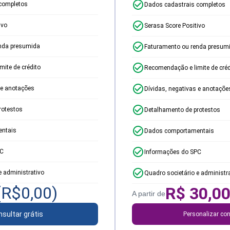
completos
Dados cadastrais completos
ivo
Serasa Score Positivo
nda presumida
Faturamento ou renda presum
ite de crédito
Recomendação e limite de créd
 e anotações
Dívidas, negativas e anotaçõe
rotestos
Detalhamento de protestos
ntais
Dados comportamentais
PC
Informações do SPC
e administrativo
Quadro societário e administr
(R$
0,00
)
R$
30,0
A partir de
sultar grátis
Personalizar con