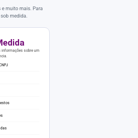
s e muito mais. Para
 sob medida.
Medida
s informações sobre um
ncia.
 CNPJ
testos
es
adas