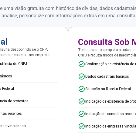
e uma visão gratuita com histórico de dívidas, dados cadastrai
 análise, personalize com informações extras em uma consulta
ial
Consulta Sob 
sulta descobrindo se o CNPJ
Tenha acesso completo a todas a
 com bancos e outras empresas.
CNPJ e reduza riscos de inadimplê
istência do CNPJ
Confirmação de existência do
básicos
Dados cadastrais básicos
a Federal
Situação na Receita Federal
ência de protestos
Indicação de existência de pro
ltas recentes
Indicação de consultas recent
esas vinculadas
Indicação de empresas vincul