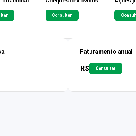
to nacional
Cheques devolvidos
Ações ju
ltar
Consultar
Consul
sa
Faturamento anual
R$
Consultar