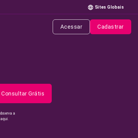
Sites Globais
Acessar
Cadastrar
Consultar Grátis
observa a
 aqui.