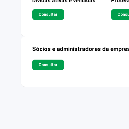
Dívidas ativas e vencidas
Protes
Consultar
Consu
Sócios e administradores da empre
Consultar