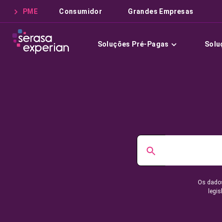
PME
Consumidor
Grandes Empresas
Soluções Pré-Pagas
Solu
Os dados
legis