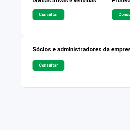
Dívidas ativas e vencidas
Protes
Consultar
Consu
Sócios e administradores da empre
Consultar