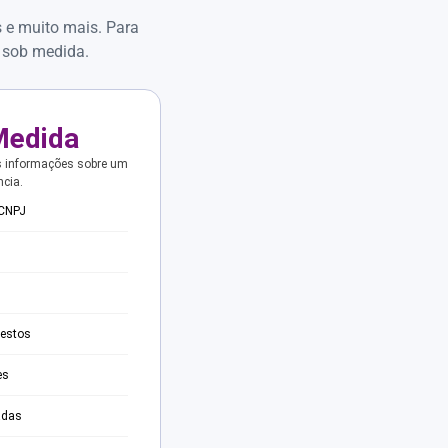
s e muito mais. Para
 sob medida.
Medida
s informações sobre um
ncia.
 CNPJ
testos
es
adas