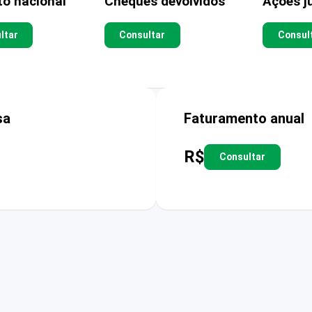
to nacional
Cheques devolvidos
Ações ju
ltar
Consultar
Consul
sa
Faturamento anual
R$
Consultar