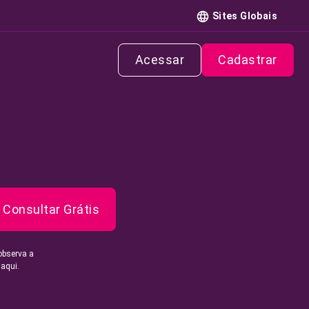
Sites Globais
Acessar
Cadastrar
Consultar Grátis
observa a
 aqui.