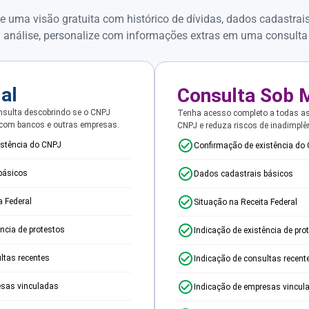
e uma visão gratuita com histórico de dívidas, dados cadastrai
 análise, personalize com informações extras em uma consulta
ial
Consulta Sob 
sulta descobrindo se o CNPJ
Tenha acesso completo a todas a
 com bancos e outras empresas.
CNPJ e reduza riscos de inadimplê
istência do CNPJ
Confirmação de existência do
básicos
Dados cadastrais básicos
a Federal
Situação na Receita Federal
ência de protestos
Indicação de existência de pro
ltas recentes
Indicação de consultas recent
esas vinculadas
Indicação de empresas vincul