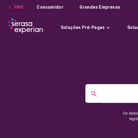
PME
Consumidor
Grandes Empresas
Soluções Pré-Pagas
Solu
Os dados
legis