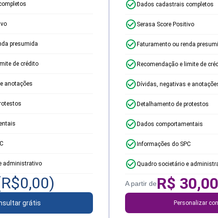
completos
Dados cadastrais completos
ivo
Serasa Score Positivo
nda presumida
Faturamento ou renda presum
ite de crédito
Recomendação e limite de créd
 e anotações
Dívidas, negativas e anotaçõe
rotestos
Detalhamento de protestos
ntais
Dados comportamentais
PC
Informações do SPC
e administrativo
Quadro societário e administr
(R$
0,00
)
R$
30,0
A partir de
sultar grátis
Personalizar con