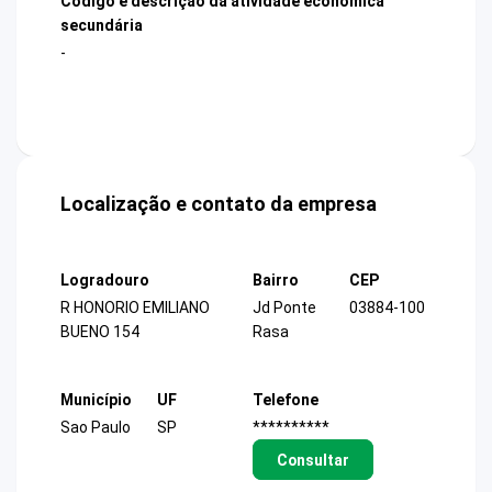
Código e descrição da atividade econômica
secundária
-
Localização e contato da empresa
Logradouro
Bairro
CEP
R HONORIO EMILIANO
Jd Ponte
03884-100
BUENO 154
Rasa
Município
UF
Telefone
Sao Paulo
SP
**********
Consultar