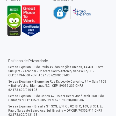
Políticas de Privacidade
Serasa Experian – São Paulo Av. das Nações Unidas, 14.401 - Torre
Sucupira - 24ºandar - Chácara Santo Antônio, São Paulo/SP -
CEP:04794-000 - CNPJ 62.173.620/0001-80
Serasa Experian – Blumenau Rua Dr. Léo de Carvalho, 74 – Sala 1105
– Bairro Velha, Blumenau/SC - CEP: 89036-239 CNPJ
62.173.620/0104-95
Serasa Experian – São Carlos Av. Doutor Heitor José Reali, 360, São
Carlos/SP CEP: 13571-385 CNPJ 62.173.620/0093-06
Serasa Experian – Brasília ST SCN, S/N, Qd 02, Bl C, 109, Sl 301, Ed.
Paulo Sarasate Bairro Asa Sul, Brasília – DF CEP: 70302-911 CNPJ
62.173.620/0131-68