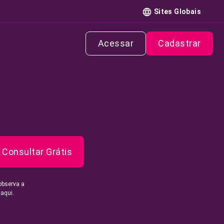
Sites Globais
Acessar
Cadastrar
Consultar Grátis
observa a
 aqui.