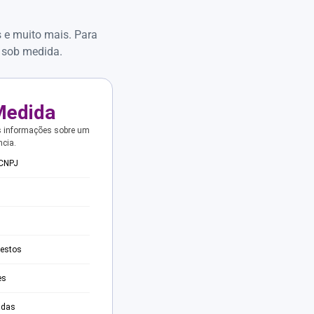
s e muito mais. Para
 sob medida.
Medida
s informações sobre um
ncia.
 CNPJ
testos
es
adas