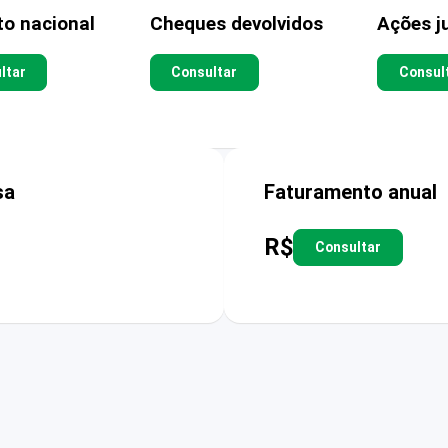
to nacional
Cheques devolvidos
Ações ju
ltar
Consultar
Consul
sa
Faturamento anual
R$
Consultar