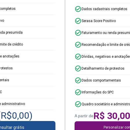
completos
Dados cadastrais completos
ivo
Serasa Score Positivo
nda presumida
Faturamento ou renda presum
ite de crédito
Recomendação e limite de créd
 e anotações
Dívidas, negativas e anotaçõe
rotestos
Detalhamento de protestos
ntais
Dados comportamentais
PC
Informações do SPC
e administrativo
Quadro societário e administr
(R$
0,00
)
R$
30,0
A partir de
sultar grátis
Personalizar con