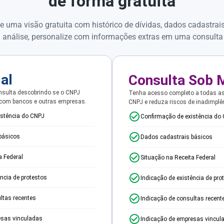
de forma gratuita
e uma visão gratuita com histórico de dívidas, dados cadastrai
 análise, personalize com informações extras em uma consulta
ial
Consulta Sob 
sulta descobrindo se o CNPJ
Tenha acesso completo a todas a
 com bancos e outras empresas.
CNPJ e reduza riscos de inadimplê
istência do CNPJ
Confirmação de existência do
básicos
Dados cadastrais básicos
a Federal
Situação na Receita Federal
ência de protestos
Indicação de existência de pro
ltas recentes
Indicação de consultas recent
esas vinculadas
Indicação de empresas vincul