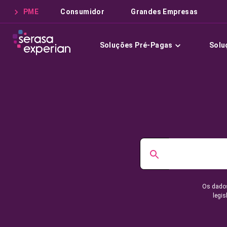
PME
Consumidor
Grandes Empresas
Soluções Pré-Pagas
Solu
Os dados
legis