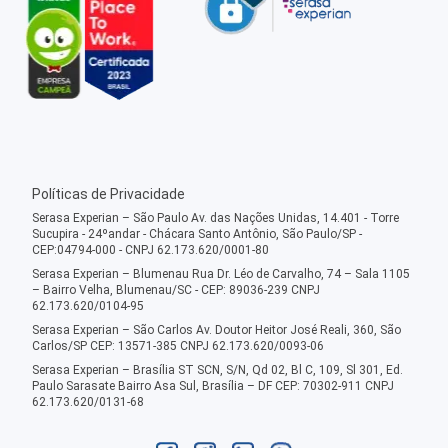
Políticas de Privacidade
Serasa Experian – São Paulo Av. das Nações Unidas, 14.401 - Torre
Sucupira - 24ºandar - Chácara Santo Antônio, São Paulo/SP -
CEP:04794-000 - CNPJ 62.173.620/0001-80
Serasa Experian – Blumenau Rua Dr. Léo de Carvalho, 74 – Sala 1105
– Bairro Velha, Blumenau/SC - CEP: 89036-239 CNPJ
62.173.620/0104-95
Serasa Experian – São Carlos Av. Doutor Heitor José Reali, 360, São
Carlos/SP CEP: 13571-385 CNPJ 62.173.620/0093-06
Serasa Experian – Brasília ST SCN, S/N, Qd 02, Bl C, 109, Sl 301, Ed.
Paulo Sarasate Bairro Asa Sul, Brasília – DF CEP: 70302-911 CNPJ
62.173.620/0131-68