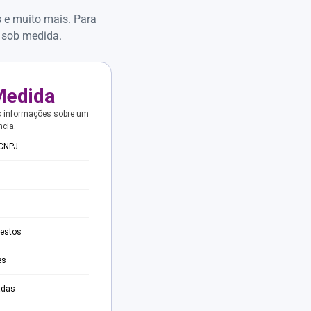
s e muito mais. Para
 sob medida.
Medida
s informações sobre um
ncia.
 CNPJ
testos
es
adas