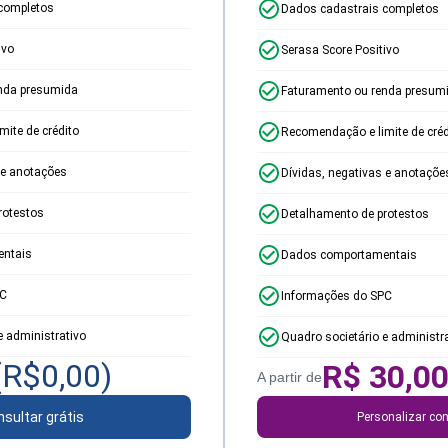
completos
Dados cadastrais completos
ivo
Serasa Score Positivo
nda presumida
Faturamento ou renda presum
ite de crédito
Recomendação e limite de créd
 e anotações
Dívidas, negativas e anotaçõe
rotestos
Detalhamento de protestos
ntais
Dados comportamentais
PC
Informações do SPC
e administrativo
Quadro societário e administr
(R$
0,00
)
R$
30,0
A partir de
sultar grátis
Personalizar con