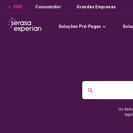
PME
Consumidor
Grandes Empresas
Soluções Pré-Pagas
Solu
Os dados
legis