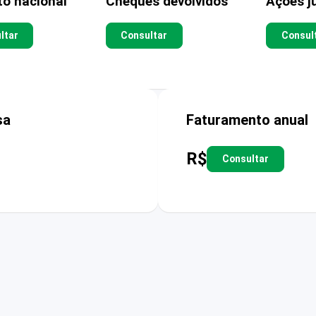
to nacional
Cheques devolvidos
Ações ju
ltar
Consultar
Consul
sa
Faturamento anual
R$
Consultar