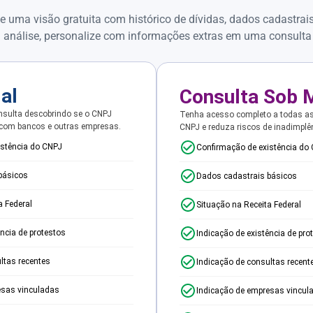
e uma visão gratuita com histórico de dívidas, dados cadastrai
 análise, personalize com informações extras em uma consulta
ial
Consulta Sob 
sulta descobrindo se o CNPJ
Tenha acesso completo a todas a
 com bancos e outras empresas.
CNPJ e reduza riscos de inadimplê
istência do CNPJ
Confirmação de existência do
básicos
Dados cadastrais básicos
a Federal
Situação na Receita Federal
ência de protestos
Indicação de existência de pro
ltas recentes
Indicação de consultas recent
esas vinculadas
Indicação de empresas vincul