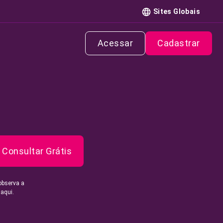
Sites Globais
Acessar
Cadastrar
Consultar Grátis
observa a
 aqui.