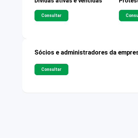
Dívidas ativas e vencidas
Protes
Consultar
Consu
Sócios e administradores da empre
Consultar