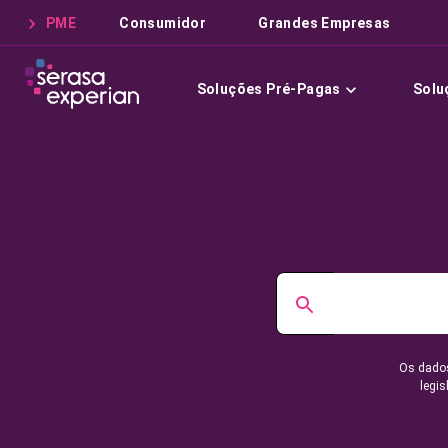
PME
Consumidor
Grandes Empresas
Soluções Pré-Pagas
Solu
Os dados
legis