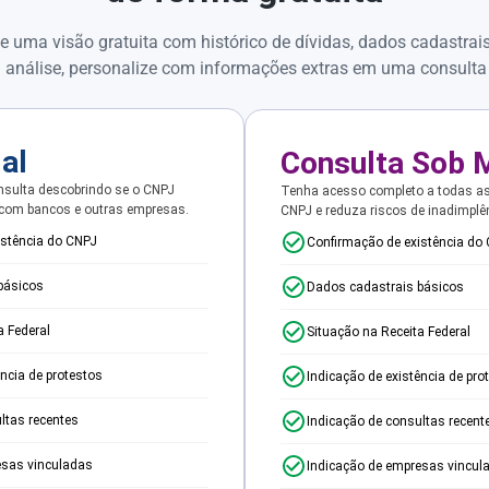
e uma visão gratuita com histórico de dívidas, dados cadastrai
 análise, personalize com informações extras em uma consulta
ial
Consulta Sob 
sulta descobrindo se o CNPJ
Tenha acesso completo a todas a
 com bancos e outras empresas.
CNPJ e reduza riscos de inadimplê
istência do CNPJ
Confirmação de existência do
básicos
Dados cadastrais básicos
a Federal
Situação na Receita Federal
ência de protestos
Indicação de existência de pro
ltas recentes
Indicação de consultas recent
esas vinculadas
Indicação de empresas vincul