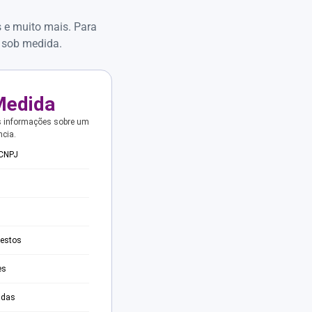
s e muito mais. Para
 sob medida.
Medida
s informações sobre um
ncia.
 CNPJ
testos
es
adas