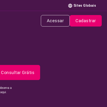
Sites Globais
Acessar
Cadastrar
Consultar Grátis
observa a
 aqui.