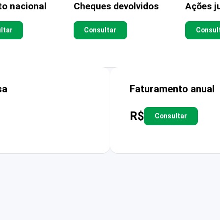
to nacional
Cheques devolvidos
Ações ju
ltar
Consultar
Consul
sa
Faturamento anual
R$
Consultar