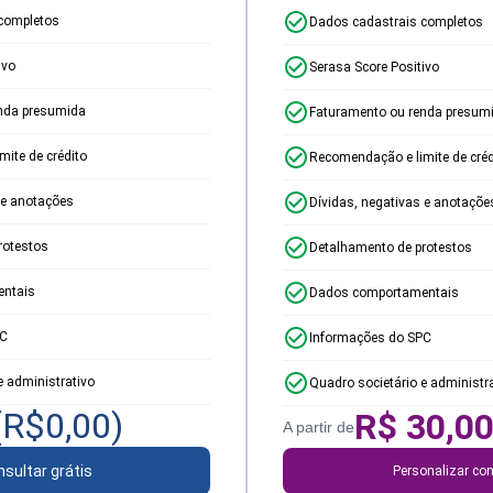
completos
Dados cadastrais completos
ivo
Serasa Score Positivo
nda presumida
Faturamento ou renda presum
ite de crédito
Recomendação e limite de créd
 e anotações
Dívidas, negativas e anotaçõe
rotestos
Detalhamento de protestos
ntais
Dados comportamentais
PC
Informações do SPC
e administrativo
Quadro societário e administr
(R$
0,00
)
R$
30,0
A partir de
sultar grátis
Personalizar con