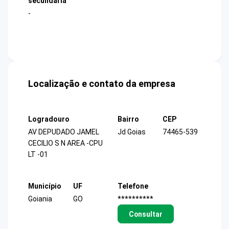
secundária
-
Localização e contato da empresa
Logradouro
Bairro
CEP
AV DEPUDADO JAMEL
Jd Goias
74465-539
CECILIO S N AREA -CPU
LT -01
Município
UF
Telefone
Goiania
GO
**********
Consultar