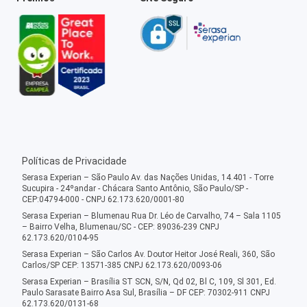
Políticas de Privacidade
Serasa Experian – São Paulo Av. das Nações Unidas, 14.401 - Torre
Sucupira - 24ºandar - Chácara Santo Antônio, São Paulo/SP -
CEP:04794-000 - CNPJ 62.173.620/0001-80
Serasa Experian – Blumenau Rua Dr. Léo de Carvalho, 74 – Sala 1105
– Bairro Velha, Blumenau/SC - CEP: 89036-239 CNPJ
62.173.620/0104-95
Serasa Experian – São Carlos Av. Doutor Heitor José Reali, 360, São
Carlos/SP CEP: 13571-385 CNPJ 62.173.620/0093-06
Serasa Experian – Brasília ST SCN, S/N, Qd 02, Bl C, 109, Sl 301, Ed.
Paulo Sarasate Bairro Asa Sul, Brasília – DF CEP: 70302-911 CNPJ
62.173.620/0131-68