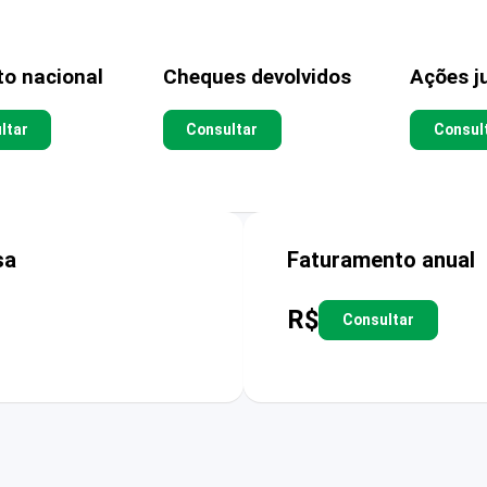
to nacional
Cheques devolvidos
Ações ju
ltar
Consultar
Consul
sa
Faturamento anual
R$
Consultar