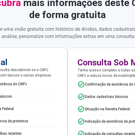
ubra
mais informações deste
de forma gratuita
e uma visão gratuita com histórico de dívidas, dados cadastrai
 análise, personalize com informações extras em uma consulta
ial
Consulta Sob 
sulta descobrindo se o CNPJ
Tenha acesso completo a todas a
 com bancos e outras empresas.
CNPJ e reduza riscos de inadimplê
istência do CNPJ
Confirmação de existência do
básicos
Dados cadastrais básicos
a Federal
Situação na Receita Federal
ência de protestos
Indicação de existência de pro
ltas recentes
Indicação de consultas recent