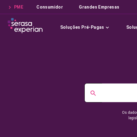
PME
Consumidor
Grandes Empresas
Soluções Pré-Pagas
Solu
Os dados
legis