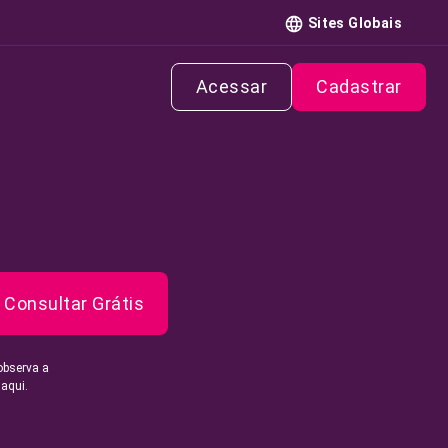
Sites Globais
Acessar
Cadastrar
Consultar Grátis
observa a
 aqui.