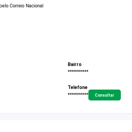
pelo Correio Nacional
Bairro
**********
Telefone
**********
Consultar