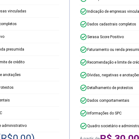
esas vinculadas
Indicação de empresas vincul
completos
Dados cadastrais completos
ivo
Serasa Score Positivo
nda presumida
Faturamento ou renda presum
ite de crédito
Recomendação e limite de créd
 e anotações
Dívidas, negativas e anotaçõe
rotestos
Detalhamento de protestos
ntais
Dados comportamentais
PC
Informações do SPC
e administrativo
Quadro societário e administr
(R$
0,00
)
R$
30,0
A partir de