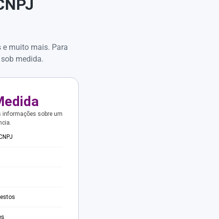
 CNPJ
s e muito mais. Para
 sob medida.
Medida
s informações sobre um
ncia.
 CNPJ
testos
es