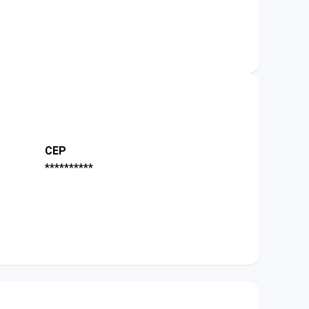
CEP
**********