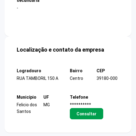
secundária
-
Localização e contato da empresa
Logradouro
Bairro
CEP
RUA TAMBORIL 150 A
Centro
39180-000
Município
UF
Telefone
Felicio dos
MG
**********
Santos
Consultar