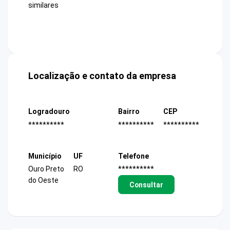
similares
Localização e contato da empresa
Logradouro
Bairro
CEP
**********
**********
**********
Município
UF
Telefone
Ouro Preto
RO
**********
do Oeste
Consultar