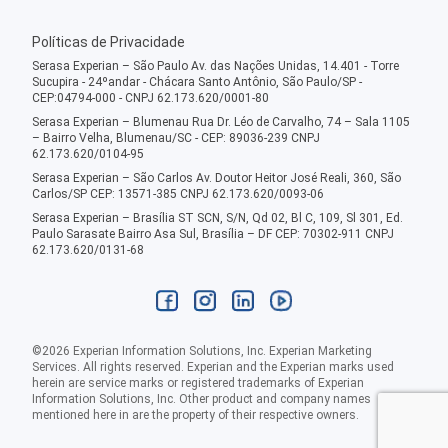
Políticas de Privacidade
Serasa Experian – São Paulo Av. das Nações Unidas, 14.401 - Torre
Sucupira - 24ºandar - Chácara Santo Antônio, São Paulo/SP -
CEP:04794-000 - CNPJ 62.173.620/0001-80
Serasa Experian – Blumenau Rua Dr. Léo de Carvalho, 74 – Sala 1105
– Bairro Velha, Blumenau/SC - CEP: 89036-239 CNPJ
62.173.620/0104-95
Serasa Experian – São Carlos Av. Doutor Heitor José Reali, 360, São
Carlos/SP CEP: 13571-385 CNPJ 62.173.620/0093-06
Serasa Experian – Brasília ST SCN, S/N, Qd 02, Bl C, 109, Sl 301, Ed.
Paulo Sarasate Bairro Asa Sul, Brasília – DF CEP: 70302-911 CNPJ
62.173.620/0131-68
©
2026
Experian Information Solutions, Inc. Experian Marketing
Services. All rights reserved. Experian and the Experian marks used
herein are service marks or registered trademarks of Experian
Information Solutions, Inc. Other product and company names
mentioned here in are the property of their respective owners.