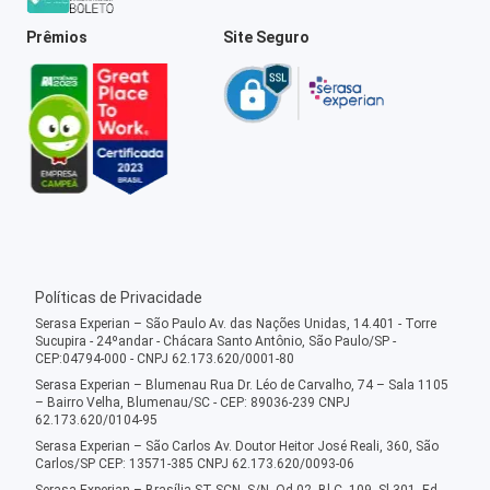
Prêmios
Site Seguro
Políticas de Privacidade
Serasa Experian – São Paulo Av. das Nações Unidas, 14.401 - Torre
Sucupira - 24ºandar - Chácara Santo Antônio, São Paulo/SP -
CEP:04794-000 - CNPJ 62.173.620/0001-80
Serasa Experian – Blumenau Rua Dr. Léo de Carvalho, 74 – Sala 1105
– Bairro Velha, Blumenau/SC - CEP: 89036-239 CNPJ
62.173.620/0104-95
Serasa Experian – São Carlos Av. Doutor Heitor José Reali, 360, São
Carlos/SP CEP: 13571-385 CNPJ 62.173.620/0093-06
Serasa Experian – Brasília ST SCN, S/N, Qd 02, Bl C, 109, Sl 301, Ed.