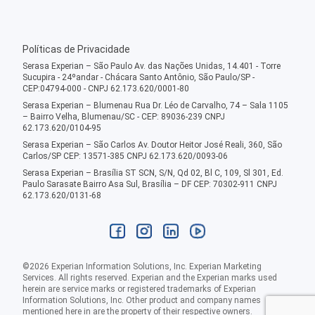
Políticas de Privacidade
Serasa Experian – São Paulo Av. das Nações Unidas, 14.401 - Torre
Sucupira - 24ºandar - Chácara Santo Antônio, São Paulo/SP -
CEP:04794-000 - CNPJ 62.173.620/0001-80
Serasa Experian – Blumenau Rua Dr. Léo de Carvalho, 74 – Sala 1105
– Bairro Velha, Blumenau/SC - CEP: 89036-239 CNPJ
62.173.620/0104-95
Serasa Experian – São Carlos Av. Doutor Heitor José Reali, 360, São
Carlos/SP CEP: 13571-385 CNPJ 62.173.620/0093-06
Serasa Experian – Brasília ST SCN, S/N, Qd 02, Bl C, 109, Sl 301, Ed.
Paulo Sarasate Bairro Asa Sul, Brasília – DF CEP: 70302-911 CNPJ
62.173.620/0131-68
©
2026
Experian Information Solutions, Inc. Experian Marketing
Services. All rights reserved. Experian and the Experian marks used
herein are service marks or registered trademarks of Experian
Information Solutions, Inc. Other product and company names
mentioned here in are the property of their respective owners.