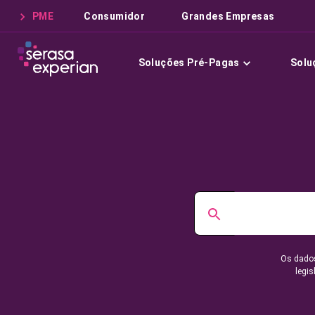
PME
Consumidor
Grandes Empresas
Soluções Pré-Pagas
Solu
Os dados
legis