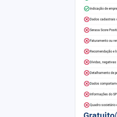
Indicação de empr
Dados cadastrais 
Serasa Score Posit
Faturamento ou re
Recomendação e lim
Dívidas, negativas
Detalhamento de p
Dados comportame
Informações do S
Quadro societário 
Gratuito