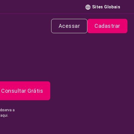
Sites Globais
Acessar
Cadastrar
Consultar Grátis
observa a
 aqui.