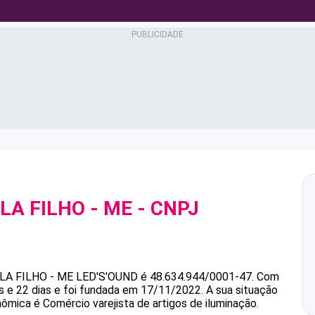
A FILHO - ME
- CNPJ
A FILHO - ME
LED'S'OUND
é
48.634.944/0001-47
.
Com
 e 22 dias e foi fundada em 17/11/2022.
A sua situação
nômica é Comércio varejista de artigos de iluminação.