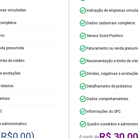
esas vinculadas
Indicação de empresas vincul
completos
Dados cadastrais completos
ivo
Serasa Score Positivo
nda presumida
Faturamento ou renda presum
ite de crédito
Recomendação e limite de créd
 e anotações
Dívidas, negativas e anotaçõe
rotestos
Detalhamento de protestos
ntais
Dados comportamentais
PC
Informações do SPC
e administrativo
Quadro societário e administr
(R$
0,00
)
R$
30,0
A partir de