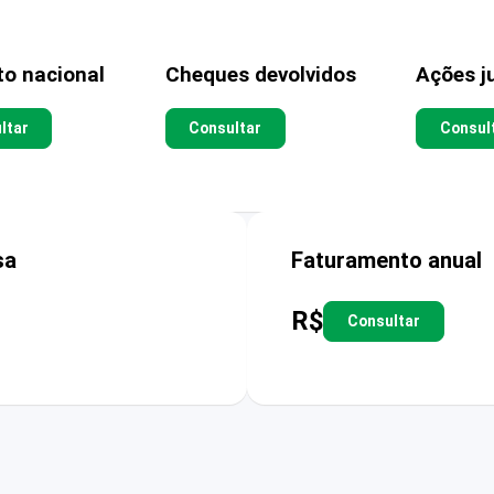
to nacional
Cheques devolvidos
Ações ju
ltar
Consultar
Consul
sa
Faturamento anual
R$
Consultar