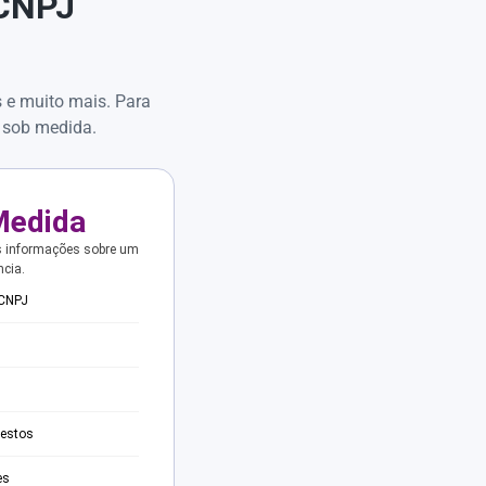
 CNPJ
s e muito mais. Para
 sob medida.
Medida
s informações sobre um
ncia.
 CNPJ
testos
es