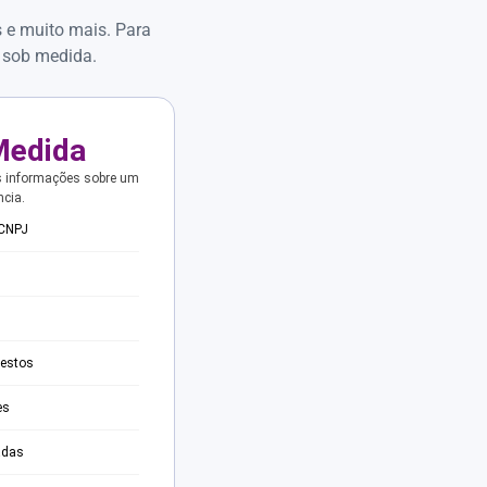
s e muito mais. Para
 sob medida.
Medida
s informações sobre um
ncia.
 CNPJ
testos
es
adas