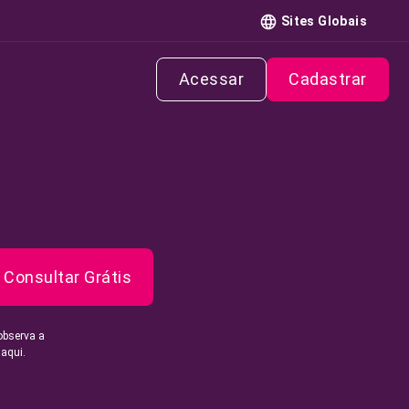
Sites Globais
Acessar
Cadastrar
Consultar Grátis
observa a
 aqui.