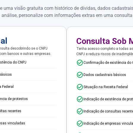
e uma visão gratuita com histórico de dívidas, dados cadastrai
 análise, personalize com informações extras em uma consulta
ial
Consulta Sob 
sulta descobrindo se o CNPJ
Tenha acesso completo a todas a
 com bancos e outras empresas.
CNPJ e reduza riscos de inadimplê
istência do CNPJ
Confirmação de existência do
básicos
Dados cadastrais básicos
a Federal
Situação na Receita Federal
ência de protestos
Indicação de existência de pro
ltas recentes
Indicação de consultas recent
esas vinculadas
Indicação de empresas vincul