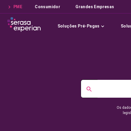
PME
Consumidor
Grandes Empresas
Soluções Pré-Pagas
Solu
Os dados
legis