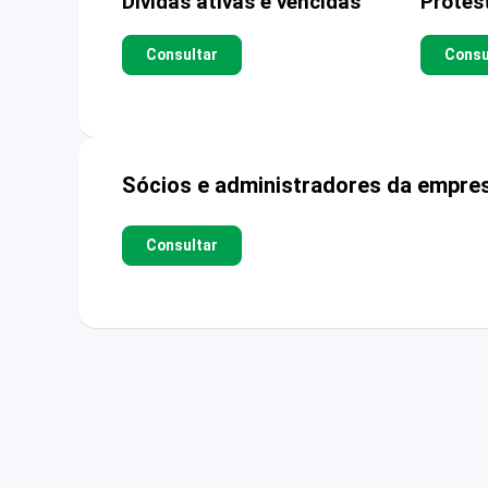
Dívidas ativas e vencidas
Protes
Consultar
Consu
Sócios e administradores da empre
Consultar