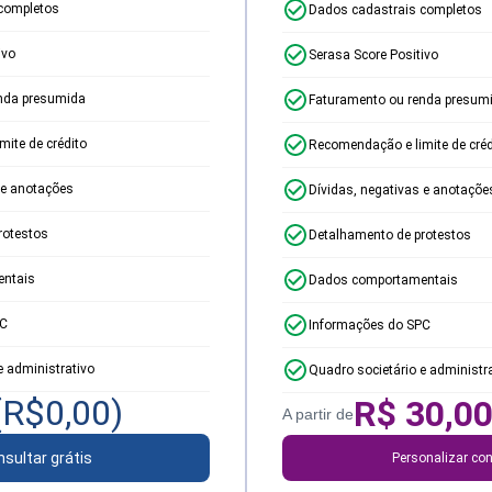
completos
Dados cadastrais completos
ivo
Serasa Score Positivo
nda presumida
Faturamento ou renda presum
ite de crédito
Recomendação e limite de créd
 e anotações
Dívidas, negativas e anotaçõe
rotestos
Detalhamento de protestos
ntais
Dados comportamentais
PC
Informações do SPC
e administrativo
Quadro societário e administr
(R$
0,00
)
R$
30,0
A partir de
sultar grátis
Personalizar con