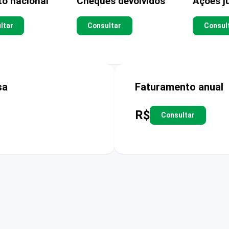
to nacional
Cheques devolvidos
Ações ju
ltar
Consultar
Consul
sa
Faturamento anual
R$
Consultar