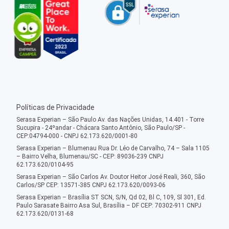
Políticas de Privacidade
Serasa Experian – São Paulo Av. das Nações Unidas, 14.401 - Torre
Sucupira - 24ºandar - Chácara Santo Antônio, São Paulo/SP -
CEP:04794-000 - CNPJ 62.173.620/0001-80
Serasa Experian – Blumenau Rua Dr. Léo de Carvalho, 74 – Sala 1105
– Bairro Velha, Blumenau/SC - CEP: 89036-239 CNPJ
62.173.620/0104-95
Serasa Experian – São Carlos Av. Doutor Heitor José Reali, 360, São
Carlos/SP CEP: 13571-385 CNPJ 62.173.620/0093-06
Serasa Experian – Brasília ST SCN, S/N, Qd 02, Bl C, 109, Sl 301, Ed.
Paulo Sarasate Bairro Asa Sul, Brasília – DF CEP: 70302-911 CNPJ
62.173.620/0131-68