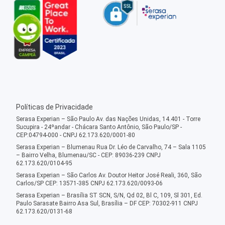
Políticas de Privacidade
Serasa Experian – São Paulo Av. das Nações Unidas, 14.401 - Torre
Sucupira - 24ºandar - Chácara Santo Antônio, São Paulo/SP -
CEP:04794-000 - CNPJ 62.173.620/0001-80
Serasa Experian – Blumenau Rua Dr. Léo de Carvalho, 74 – Sala 1105
– Bairro Velha, Blumenau/SC - CEP: 89036-239 CNPJ
62.173.620/0104-95
Serasa Experian – São Carlos Av. Doutor Heitor José Reali, 360, São
Carlos/SP CEP: 13571-385 CNPJ 62.173.620/0093-06
Serasa Experian – Brasília ST SCN, S/N, Qd 02, Bl C, 109, Sl 301, Ed.
Paulo Sarasate Bairro Asa Sul, Brasília – DF CEP: 70302-911 CNPJ
62.173.620/0131-68