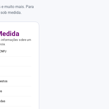
s e muito mais. Para
 sob medida.
Medida
s informações sobre um
ncia.
 CNPJ
testos
es
adas