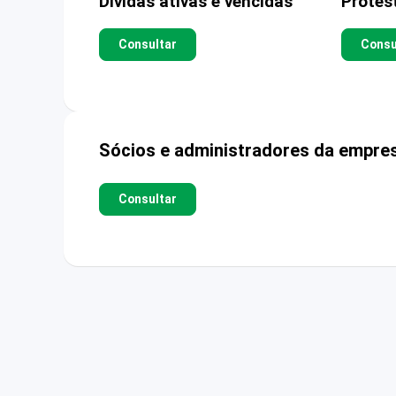
Dívidas ativas e vencidas
Protes
Consultar
Consu
Sócios e administradores da empre
Consultar