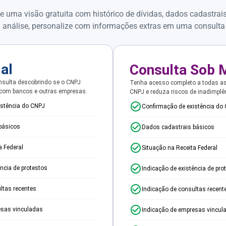
e uma visão gratuita com histórico de dívidas, dados cadastrai
 análise, personalize com informações extras em uma consulta
ial
Consulta Sob 
sulta descobrindo se o CNPJ
Tenha acesso completo a todas a
 com bancos e outras empresas.
CNPJ e reduza riscos de inadimplê
istência do CNPJ
Confirmação de existência do
básicos
Dados cadastrais básicos
a Federal
Situação na Receita Federal
ência de protestos
Indicação de existência de pro
ltas recentes
Indicação de consultas recent
esas vinculadas
Indicação de empresas vincul