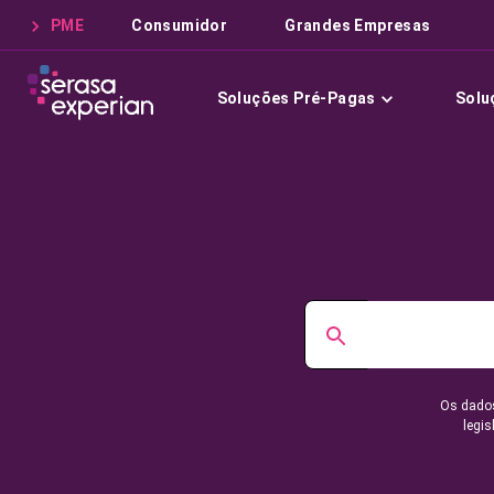
PME
Consumidor
Grandes Empresas
Soluções Pré-Pagas
Solu
Os dados
legis