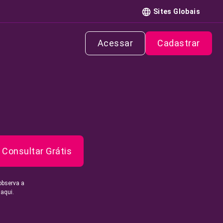
Sites Globais
Acessar
Cadastrar
Consultar Grátis
observa a
 aqui.