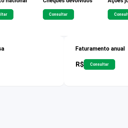
to nacional
Cheques devolvidos
Ações ju
ltar
Consultar
Consul
sa
Faturamento anual
R$
Consultar