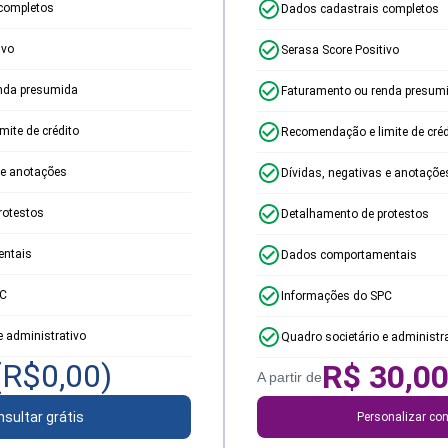
completos
Dados cadastrais completos
ivo
Serasa Score Positivo
nda presumida
Faturamento ou renda presum
ite de crédito
Recomendação e limite de créd
 e anotações
Dívidas, negativas e anotaçõe
rotestos
Detalhamento de protestos
ntais
Dados comportamentais
PC
Informações do SPC
e administrativo
Quadro societário e administr
(R$
0,00
)
R$
30,0
A partir de
sultar grátis
Personalizar con