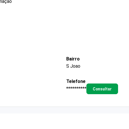
rmação
Bairro
S Joao
Telefone
**********
Consultar