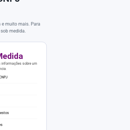
s e muito mais. Para
 sob medida.
Medida
s informações sobre um
ncia.
 CNPJ
testos
es