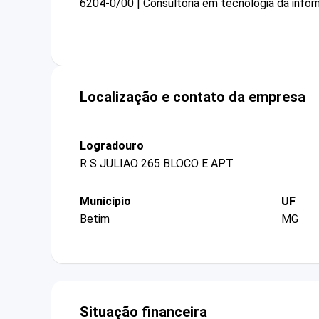
6204-0/00 | Consultoria em tecnologia da info
Localização e contato da empresa
Logradouro
R S JULIAO 265 BLOCO E APT
Município
UF
Betim
MG
Situação financeira