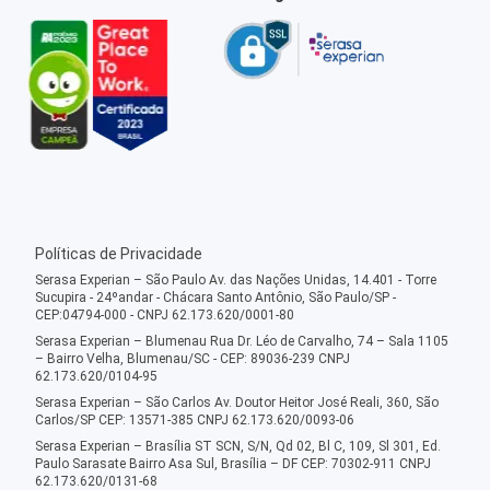
Políticas de Privacidade
Serasa Experian – São Paulo Av. das Nações Unidas, 14.401 - Torre
Sucupira - 24ºandar - Chácara Santo Antônio, São Paulo/SP -
CEP:04794-000 - CNPJ 62.173.620/0001-80
Serasa Experian – Blumenau Rua Dr. Léo de Carvalho, 74 – Sala 1105
– Bairro Velha, Blumenau/SC - CEP: 89036-239 CNPJ
62.173.620/0104-95
Serasa Experian – São Carlos Av. Doutor Heitor José Reali, 360, São
Carlos/SP CEP: 13571-385 CNPJ 62.173.620/0093-06
Serasa Experian – Brasília ST SCN, S/N, Qd 02, Bl C, 109, Sl 301, Ed.
Paulo Sarasate Bairro Asa Sul, Brasília – DF CEP: 70302-911 CNPJ
62.173.620/0131-68