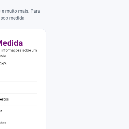
s e muito mais. Para
 sob medida.
Medida
s informações sobre um
ncia.
 CNPJ
testos
es
adas