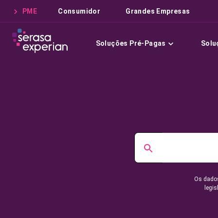
PME
Consumidor
Grandes Empresas
Soluções Pré-Pagas
Solu
Os dados
legis