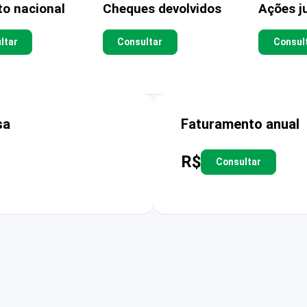
to nacional
Cheques devolvidos
Ações ju
ltar
Consultar
Consul
sa
Faturamento anual
R$
Consultar