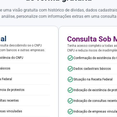
e uma visão gratuita com histórico de dívidas, dados cadastrai
 análise, personalize com informações extras em uma consulta
ial
Consulta Sob 
sulta descobrindo se o CNPJ
Tenha acesso completo a todas a
 com bancos e outras empresas.
CNPJ e reduza riscos de inadimplê
istência do CNPJ
Confirmação de existência do
básicos
Dados cadastrais básicos
a Federal
Situação na Receita Federal
ência de protestos
Indicação de existência de pro
ltas recentes
Indicação de consultas recent
esas vinculadas
Indicação de empresas vincul