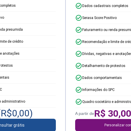
completos
Dados cadastrais completos
ivo
Serasa Score Positivo
nda presumida
Faturamento ou renda presum
ite de crédito
Recomendação e limite de créd
 e anotações
Dívidas, negativas e anotaçõe
rotestos
Detalhamento de protestos
ntais
Dados comportamentais
PC
Informações do SPC
e administrativo
Quadro societário e administr
(R$
0,00
)
R$
30,0
A partir de
sultar grátis
Personalizar con