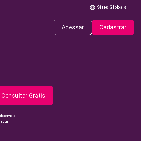
Sites Globais
Acessar
Cadastrar
Consultar Grátis
observa a
 aqui.