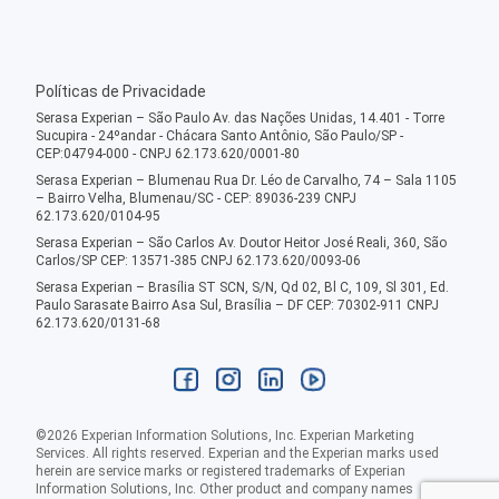
Políticas de Privacidade
Serasa Experian – São Paulo Av. das Nações Unidas, 14.401 - Torre
Sucupira - 24ºandar - Chácara Santo Antônio, São Paulo/SP -
CEP:04794-000 - CNPJ 62.173.620/0001-80
Serasa Experian – Blumenau Rua Dr. Léo de Carvalho, 74 – Sala 1105
– Bairro Velha, Blumenau/SC - CEP: 89036-239 CNPJ
62.173.620/0104-95
Serasa Experian – São Carlos Av. Doutor Heitor José Reali, 360, São
Carlos/SP CEP: 13571-385 CNPJ 62.173.620/0093-06
Serasa Experian – Brasília ST SCN, S/N, Qd 02, Bl C, 109, Sl 301, Ed.
Paulo Sarasate Bairro Asa Sul, Brasília – DF CEP: 70302-911 CNPJ
62.173.620/0131-68
©
2026
Experian Information Solutions, Inc. Experian Marketing
Services. All rights reserved. Experian and the Experian marks used
herein are service marks or registered trademarks of Experian
Information Solutions, Inc. Other product and company names