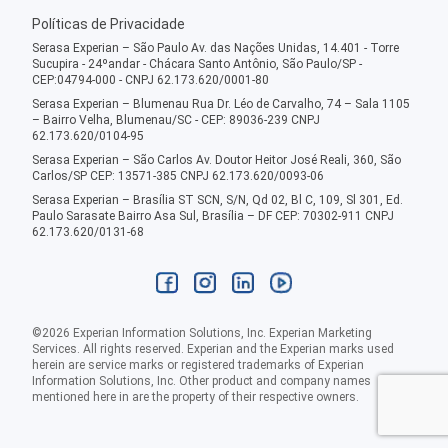
Políticas de Privacidade
Serasa Experian – São Paulo Av. das Nações Unidas, 14.401 - Torre
Sucupira - 24ºandar - Chácara Santo Antônio, São Paulo/SP -
CEP:04794-000 - CNPJ 62.173.620/0001-80
Serasa Experian – Blumenau Rua Dr. Léo de Carvalho, 74 – Sala 1105
– Bairro Velha, Blumenau/SC - CEP: 89036-239 CNPJ
62.173.620/0104-95
Serasa Experian – São Carlos Av. Doutor Heitor José Reali, 360, São
Carlos/SP CEP: 13571-385 CNPJ 62.173.620/0093-06
Serasa Experian – Brasília ST SCN, S/N, Qd 02, Bl C, 109, Sl 301, Ed.
Paulo Sarasate Bairro Asa Sul, Brasília – DF CEP: 70302-911 CNPJ
62.173.620/0131-68
©
2026
Experian Information Solutions, Inc. Experian Marketing
Services. All rights reserved. Experian and the Experian marks used
herein are service marks or registered trademarks of Experian
Information Solutions, Inc. Other product and company names
mentioned here in are the property of their respective owners.