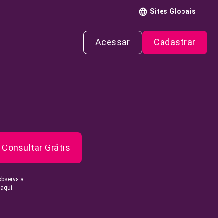
Sites Globais
Acessar
Cadastrar
Consultar Grátis
observa a
 aqui.