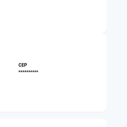
CEP
**********