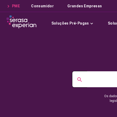
PME
Consumidor
Grandes Empresas
Soluções Pré-Pagas
Solu
Os dados
legis