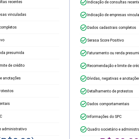
ltas recentes
Indicação de consultas recent
esas vinculadas
Indicação de empresas vincul
completos
Dados cadastrais completos
ivo
Serasa Score Positivo
nda presumida
Faturamento ou renda presum
ite de crédito
Recomendação e limite de créd
 e anotações
Dívidas, negativas e anotaçõe
rotestos
Detalhamento de protestos
ntais
Dados comportamentais
PC
Informações do SPC
e administrativo
Quadro societário e administr