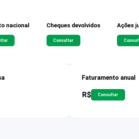
to nacional
Cheques devolvidos
Ações ju
ltar
Consultar
Consul
sa
Faturamento anual
R$
Consultar