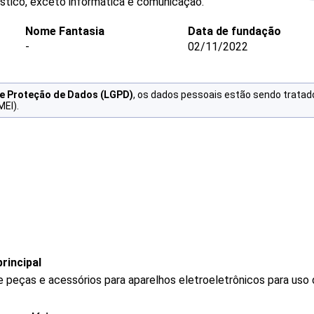
stico, exceto informática e comunicação.
Nome Fantasia
Data de fundação
-
02/11/2022
de Proteção de Dados (LGPD)
, os dados pessoais estão sendo tratad
MEI).
rincipal
e peças e acessórios para aparelhos eletroeletrônicos para us