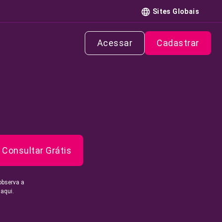
Sites Globais
Acessar
Cadastrar
Consultar Grátis
observa a
 aqui.