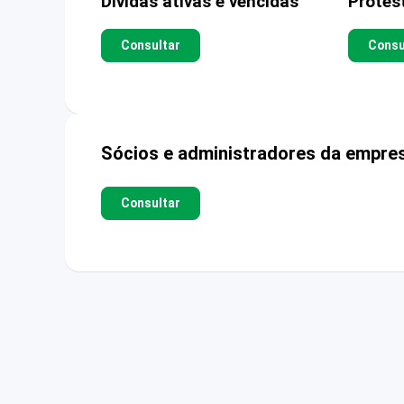
Dívidas ativas e vencidas
Protes
Consultar
Consu
Sócios e administradores da empre
Consultar