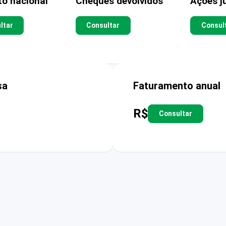
to nacional
Cheques devolvidos
Ações ju
ltar
Consultar
Consul
sa
Faturamento anual
R$
Consultar