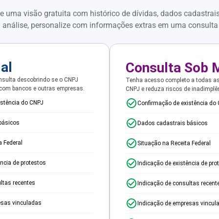
e uma visão gratuita com histórico de dívidas, dados cadastrai
 análise, personalize com informações extras em uma consulta
ial
Consulta Sob 
sulta descobrindo se o CNPJ
Tenha acesso completo a todas a
 com bancos e outras empresas.
CNPJ e reduza riscos de inadimplê
istência do CNPJ
Confirmação de existência do
básicos
Dados cadastrais básicos
a Federal
Situação na Receita Federal
ência de protestos
Indicação de existência de pro
ltas recentes
Indicação de consultas recent
esas vinculadas
Indicação de empresas vincul