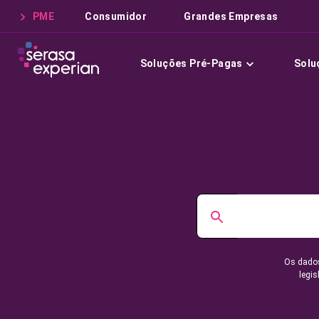
PME
Consumidor
Grandes Empresas
Soluções Pré-Pagas
Solu
Os dados
legis