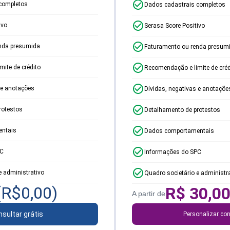
completos
Dados cadastrais completos
ivo
Serasa Score Positivo
nda presumida
Faturamento ou renda presum
ite de crédito
Recomendação e limite de créd
 e anotações
Dívidas, negativas e anotaçõe
rotestos
Detalhamento de protestos
ntais
Dados comportamentais
PC
Informações do SPC
e administrativo
Quadro societário e administr
(R$
0,00
)
R$
30,0
A partir de
sultar grátis
Personalizar con