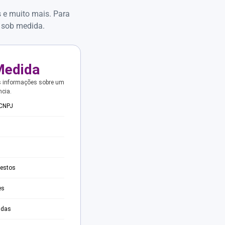
s e muito mais. Para
 sob medida.
Medida
s informações sobre um
ncia.
 CNPJ
testos
es
adas