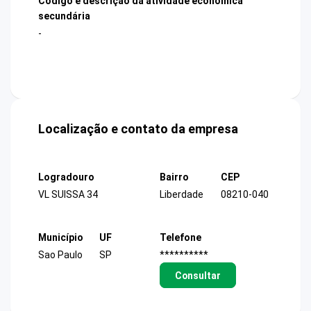
Código e descrição da atividade econômica
secundária
-
Localização e contato da empresa
Logradouro
Bairro
CEP
VL SUISSA 34
Liberdade
08210-040
Município
UF
Telefone
Sao Paulo
SP
**********
Consultar