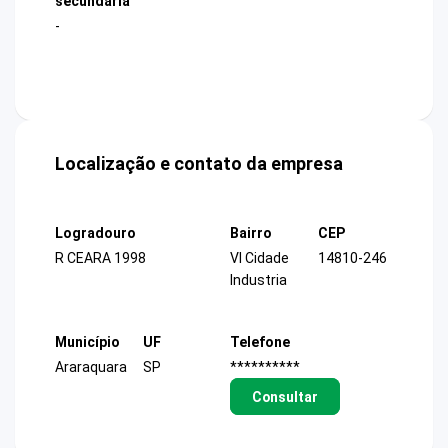
secundária
-
Localização e contato da empresa
Logradouro
Bairro
CEP
R CEARA 1998
Vl Cidade
14810-246
Industria
Município
UF
Telefone
Araraquara
SP
**********
Consultar