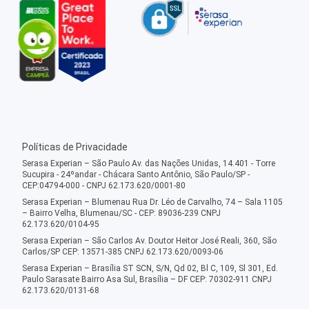
Políticas de Privacidade
Serasa Experian – São Paulo Av. das Nações Unidas, 14.401 - Torre
Sucupira - 24ºandar - Chácara Santo Antônio, São Paulo/SP -
CEP:04794-000 - CNPJ 62.173.620/0001-80
Serasa Experian – Blumenau Rua Dr. Léo de Carvalho, 74 – Sala 1105
– Bairro Velha, Blumenau/SC - CEP: 89036-239 CNPJ
62.173.620/0104-95
Serasa Experian – São Carlos Av. Doutor Heitor José Reali, 360, São
Carlos/SP CEP: 13571-385 CNPJ 62.173.620/0093-06
Serasa Experian – Brasília ST SCN, S/N, Qd 02, Bl C, 109, Sl 301, Ed.
Paulo Sarasate Bairro Asa Sul, Brasília – DF CEP: 70302-911 CNPJ
62.173.620/0131-68