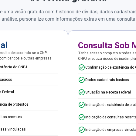
e uma visão gratuita com histórico de dívidas, dados cadastrai
 análise, personalize com informações extras em uma consulta
ial
Consulta Sob 
sulta descobrindo se o CNPJ
Tenha acesso completo a todas a
 com bancos e outras empresas.
CNPJ e reduza riscos de inadimplê
istência do CNPJ
Confirmação de existência do
básicos
Dados cadastrais básicos
a Federal
Situação na Receita Federal
ência de protestos
Indicação de existência de pro
ltas recentes
Indicação de consultas recent
esas vinculadas
Indicação de empresas vincul