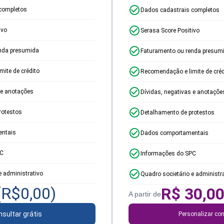
completos
Dados cadastrais completos
ivo
Serasa Score Positivo
nda presumida
Faturamento ou renda presum
ite de crédito
Recomendação e limite de créd
 e anotações
Dívidas, negativas e anotaçõe
rotestos
Detalhamento de protestos
ntais
Dados comportamentais
PC
Informações do SPC
e administrativo
Quadro societário e administr
(R$
0,00
)
R$
30,0
A partir de
sultar grátis
Personalizar con