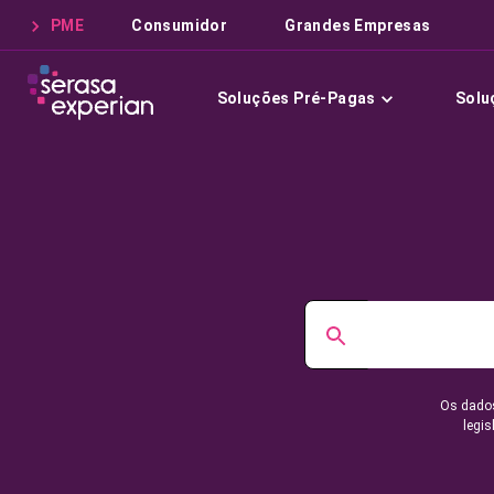
PME
Consumidor
Grandes Empresas
Soluções Pré-Pagas
Solu
Os dados
legis