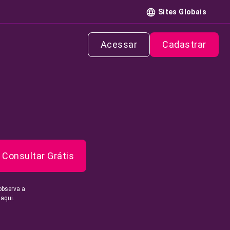
Sites Globais
Acessar
Cadastrar
Consultar Grátis
observa a
 aqui.