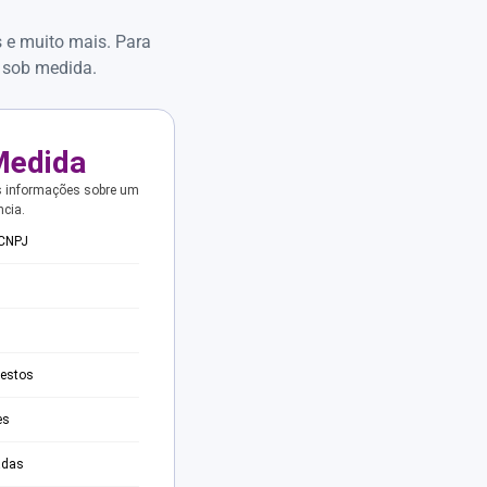
s e muito mais. Para
 sob medida.
Medida
s informações sobre um
ncia.
 CNPJ
testos
es
adas