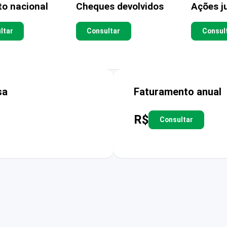
to nacional
Cheques devolvidos
Ações ju
ltar
Consultar
Consul
sa
Faturamento anual
R$
Consultar