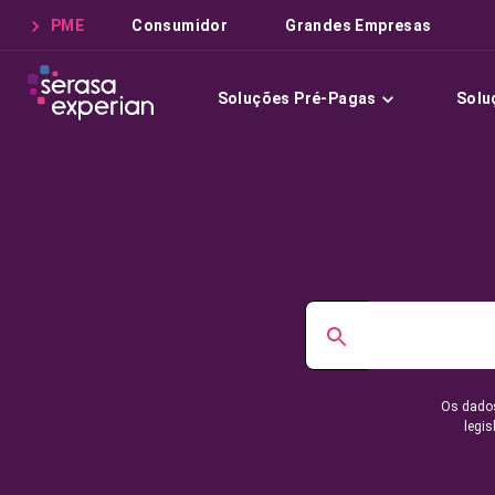
PME
Consumidor
Grandes Empresas
Soluções Pré-Pagas
Solu
Os dados
legis