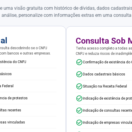
e uma visão gratuita com histórico de dívidas, dados cadastrai
 análise, personalize com informações extras em uma consulta
ial
Consulta Sob 
sulta descobrindo se o CNPJ
Tenha acesso completo a todas a
 com bancos e outras empresas.
CNPJ e reduza riscos de inadimplê
istência do CNPJ
Confirmação de existência do
básicos
Dados cadastrais básicos
a Federal
Situação na Receita Federal
ência de protestos
Indicação de existência de pro
ltas recentes
Indicação de consultas recent
esas vinculadas
Indicação de empresas vincul