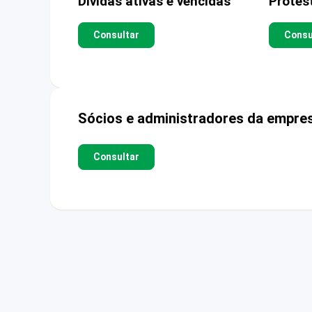
Dívidas ativas e vencidas
Protes
Consultar
Consu
Sócios e administradores da empre
Consultar