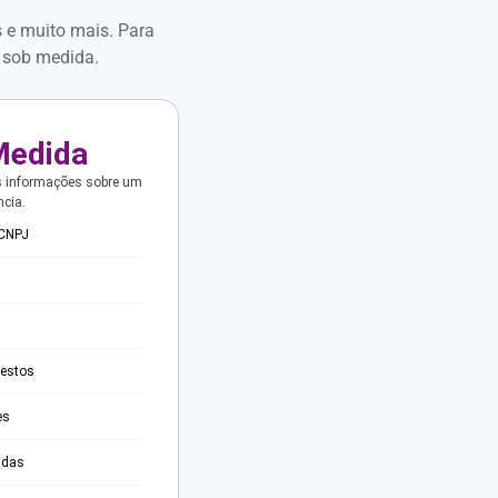
s e muito mais. Para
 sob medida.
Medida
s informações sobre um
ncia.
 CNPJ
testos
es
adas