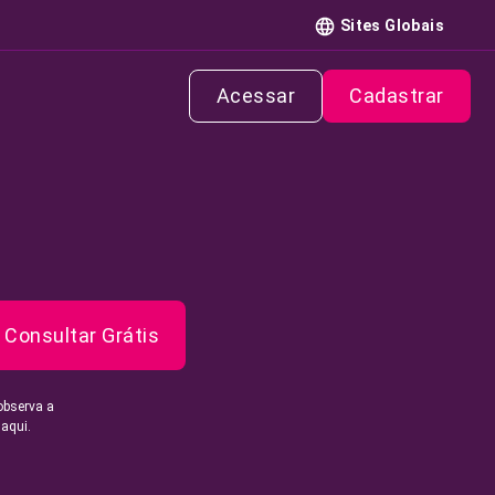
Sites Globais
Acessar
Cadastrar
Consultar Grátis
observa a
 aqui.