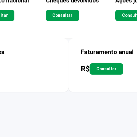
to nacional
Cheques devolvidos
Ações ju
ltar
Consultar
Consul
sa
Faturamento anual
R$
Consultar