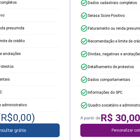
completos
Dados cadastrais completos
ivo
Serasa Score Positivo
nda presumida
Faturamento ou renda presum
ite de crédito
Recomendação e limite de créd
 e anotações
Dívidas, negativas e anotaçõe
rotestos
Detalhamento de protestos
ntais
Dados comportamentais
PC
Informações do SPC
e administrativo
Quadro societário e administr
(R$
0,00
)
R$
30,0
A partir de
sultar grátis
Personalizar con