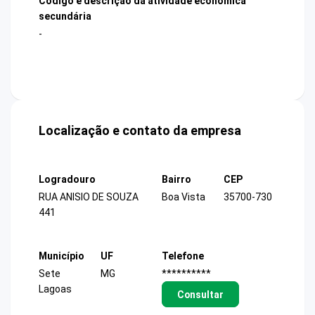
Código e descrição da atividade econômica
secundária
-
Localização e contato da empresa
Logradouro
Bairro
CEP
RUA ANISIO DE SOUZA
Boa Vista
35700-730
441
Município
UF
Telefone
Sete
MG
**********
Lagoas
Consultar