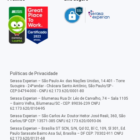
Políticas de Privacidade
Serasa Experian – São Paulo Av. das Nações Unidas, 14.401 - Torre
Sucupira - 24ºandar - Chácara Santo Antônio, São Paulo/SP -
CEP:04794-000 - CNPJ 62.173.620/0001-80
Serasa Experian – Blumenau Rua Dr. Léo de Carvalho, 74 – Sala 1105
– Bairro Velha, Blumenau/SC - CEP: 89036-239 CNPJ
62.173.620/0104-95
Serasa Experian – São Carlos Av. Doutor Heitor José Reali, 360, São
Carlos/SP CEP: 13571-385 CNPJ 62.173.620/0093-06
Serasa Experian – Brasília ST SCN, S/N, Qd 02, Bl C, 109, Sl 301, Ed.
Paulo Sarasate Bairro Asa Sul, Brasília – DF CEP: 70302-911 CNPJ
62.173.620/0131-68