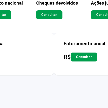
to nacional
Cheques devolvidos
Ações ju
ltar
Consultar
Consul
sa
Faturamento anual
R$
Consultar