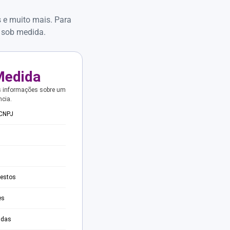
s e muito mais. Para
 sob medida.
Medida
s informações sobre um
ncia.
 CNPJ
testos
es
adas