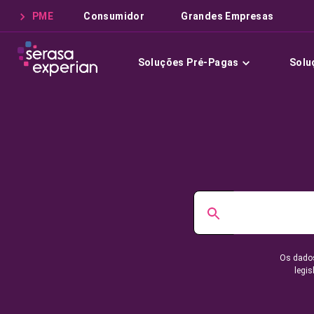
PME
Consumidor
Grandes Empresas
Soluções Pré-Pagas
Solu
Os dados
legis