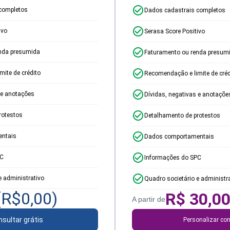
completos
Dados cadastrais completos
ivo
Serasa Score Positivo
nda presumida
Faturamento ou renda presum
ite de crédito
Recomendação e limite de créd
 e anotações
Dívidas, negativas e anotaçõe
rotestos
Detalhamento de protestos
ntais
Dados comportamentais
PC
Informações do SPC
e administrativo
Quadro societário e administr
(R$
0,00
)
R$
30,0
A partir de
sultar grátis
Personalizar con