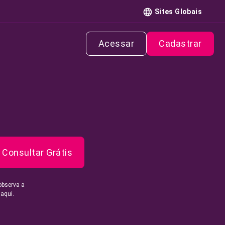
Sites Globais
Acessar
Cadastrar
Consultar Grátis
observa a
 aqui.