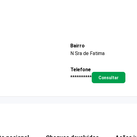
Bairro
N Sra de Fatima
Telefone
**********
Consultar