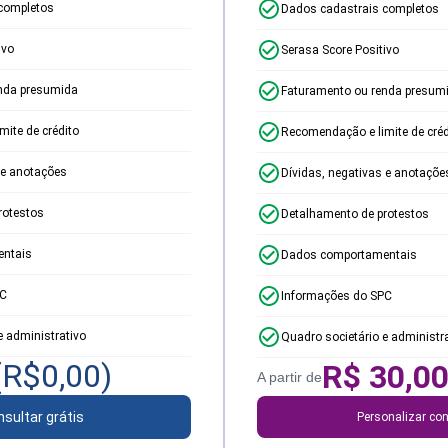
completos
Dados cadastrais completos
ivo
Serasa Score Positivo
nda presumida
Faturamento ou renda presum
ite de crédito
Recomendação e limite de créd
 e anotações
Dívidas, negativas e anotaçõe
rotestos
Detalhamento de protestos
ntais
Dados comportamentais
PC
Informações do SPC
e administrativo
Quadro societário e administr
(R$
0,00
)
R$
30,0
A partir de
sultar grátis
Personalizar con