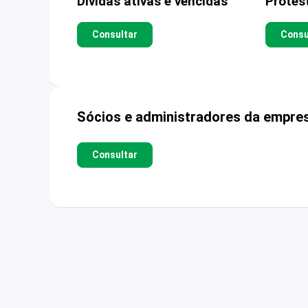
Dívidas ativas e vencidas
Protes
Consultar
Consu
Sócios e administradores da empre
Consultar