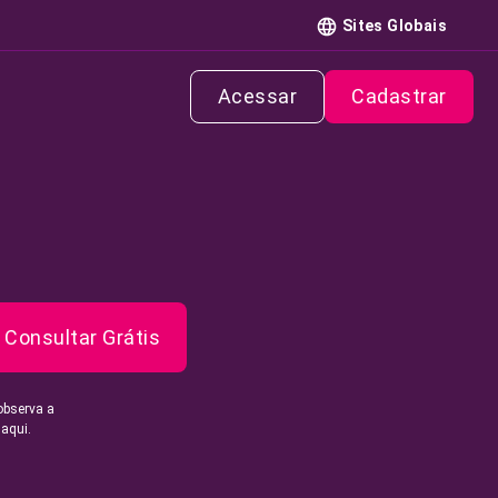
Sites Globais
Acessar
Cadastrar
Consultar Grátis
observa a
 aqui.