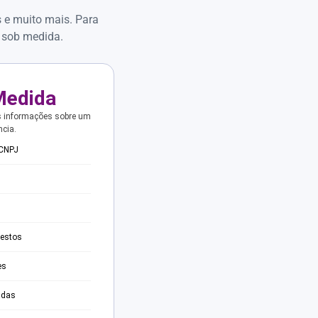
s e muito mais. Para
 sob medida.
Medida
s informações sobre um
ncia.
 CNPJ
testos
es
adas