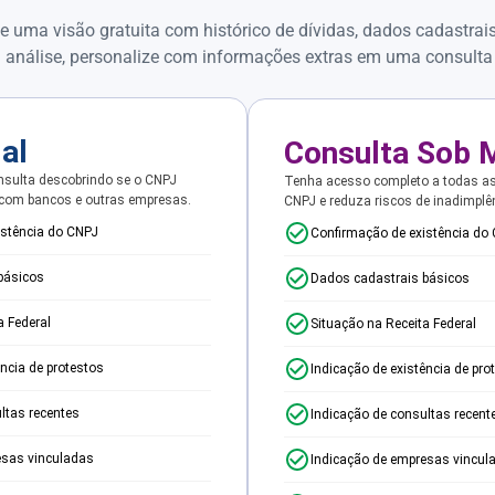
e uma visão gratuita com histórico de dívidas, dados cadastrai
 análise, personalize com informações extras em uma consulta
ial
Consulta Sob 
sulta descobrindo se o CNPJ
Tenha acesso completo a todas a
 com bancos e outras empresas.
CNPJ e reduza riscos de inadimplê
istência do CNPJ
Confirmação de existência do
básicos
Dados cadastrais básicos
a Federal
Situação na Receita Federal
ência de protestos
Indicação de existência de pro
ltas recentes
Indicação de consultas recent
esas vinculadas
Indicação de empresas vincul