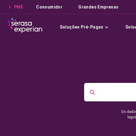
PME
Consumidor
Grandes Empresas
Soluções Pré-Pagas
Solu
Os dados
legis