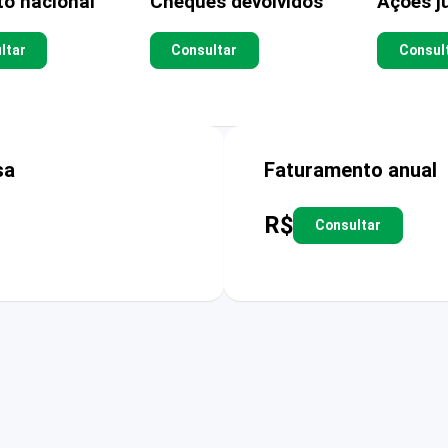
to nacional
Cheques devolvidos
Ações ju
ltar
Consultar
Consul
sa
Faturamento anual
R$
Consultar