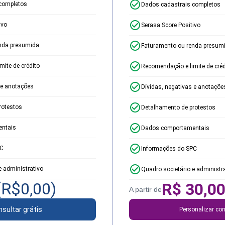
completos
Dados cadastrais completos
ivo
Serasa Score Positivo
nda presumida
Faturamento ou renda presum
ite de crédito
Recomendação e limite de créd
 e anotações
Dívidas, negativas e anotaçõe
rotestos
Detalhamento de protestos
ntais
Dados comportamentais
PC
Informações do SPC
e administrativo
Quadro societário e administr
(R$
0,00
)
R$
30,0
A partir de
sultar grátis
Personalizar con