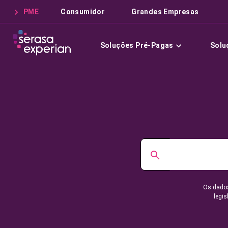
PME
Consumidor
Grandes Empresas
Soluções Pré-Pagas
Solu
Os dados
legis