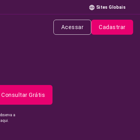
Sites Globais
Acessar
Cadastrar
Consultar Grátis
observa a
 aqui.