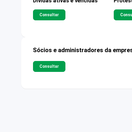
Dívidas ativas e vencidas
Protes
Consultar
Consu
Sócios e administradores da empre
Consultar