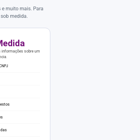
s e muito mais. Para
 sob medida.
Medida
s informações sobre um
ncia.
 CNPJ
testos
es
adas