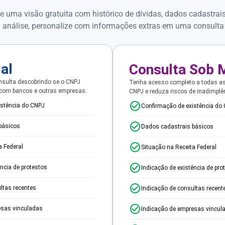
e uma visão gratuita com histórico de dívidas, dados cadastrai
 análise, personalize com informações extras em uma consulta
ial
Consulta Sob 
sulta descobrindo se o CNPJ
Tenha acesso completo a todas a
 com bancos e outras empresas.
CNPJ e reduza riscos de inadimplê
istência do CNPJ
Confirmação de existência do
básicos
Dados cadastrais básicos
a Federal
Situação na Receita Federal
ência de protestos
Indicação de existência de pro
ltas recentes
Indicação de consultas recent
esas vinculadas
Indicação de empresas vincul