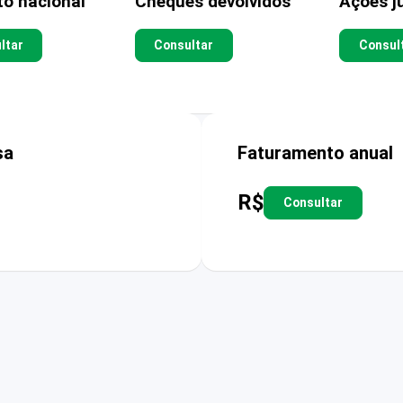
to nacional
Cheques devolvidos
Ações ju
ltar
Consultar
Consul
sa
Faturamento anual
R$
Consultar