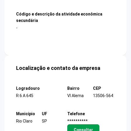
Código e descrição da atividade econômica
secundária
-
Localização e contato da empresa
Logradouro
Bairro
CEP
R 6 A 645
Vl Alema
13506-564
Município
UF
Telefone
Rio Claro
SP
**********
Consultar