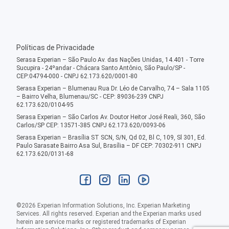
Políticas de Privacidade
Serasa Experian – São Paulo Av. das Nações Unidas, 14.401 - Torre
Sucupira - 24ºandar - Chácara Santo Antônio, São Paulo/SP -
CEP:04794-000 - CNPJ 62.173.620/0001-80
Serasa Experian – Blumenau Rua Dr. Léo de Carvalho, 74 – Sala 1105
– Bairro Velha, Blumenau/SC - CEP: 89036-239 CNPJ
62.173.620/0104-95
Serasa Experian – São Carlos Av. Doutor Heitor José Reali, 360, São
Carlos/SP CEP: 13571-385 CNPJ 62.173.620/0093-06
Serasa Experian – Brasília ST SCN, S/N, Qd 02, Bl C, 109, Sl 301, Ed.
Paulo Sarasate Bairro Asa Sul, Brasília – DF CEP: 70302-911 CNPJ
62.173.620/0131-68
©
2026
Experian Information Solutions, Inc. Experian Marketing
Services. All rights reserved. Experian and the Experian marks used
herein are service marks or registered trademarks of Experian