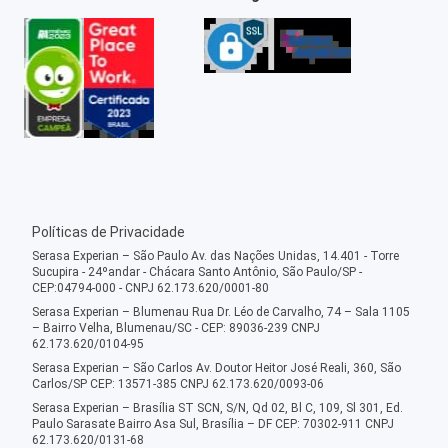
Políticas de Privacidade
Serasa Experian – São Paulo Av. das Nações Unidas, 14.401 - Torre
Sucupira - 24ºandar - Chácara Santo Antônio, São Paulo/SP -
CEP:04794-000 - CNPJ 62.173.620/0001-80
Serasa Experian – Blumenau Rua Dr. Léo de Carvalho, 74 – Sala 1105
– Bairro Velha, Blumenau/SC - CEP: 89036-239 CNPJ
62.173.620/0104-95
Serasa Experian – São Carlos Av. Doutor Heitor José Reali, 360, São
Carlos/SP CEP: 13571-385 CNPJ 62.173.620/0093-06
Serasa Experian – Brasília ST SCN, S/N, Qd 02, Bl C, 109, Sl 301, Ed.
Paulo Sarasate Bairro Asa Sul, Brasília – DF CEP: 70302-911 CNPJ
62.173.620/0131-68