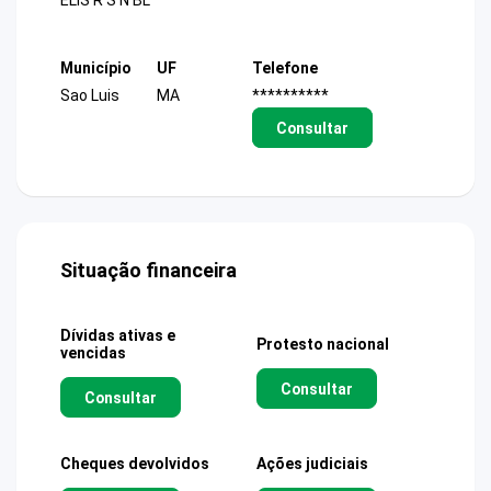
ELIS R S N BL
Município
UF
Telefone
Sao Luis
MA
**********
Consultar
Situação financeira
Dívidas ativas e
Protesto nacional
vencidas
Consultar
Consultar
Cheques devolvidos
Ações judiciais