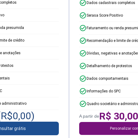
completos
Dados cadastrais completos
ivo
Serasa Score Positivo
nda presumida
Faturamento ou renda presum
ite de crédito
Recomendação e limite de créd
 e anotações
Dívidas, negativas e anotaçõe
rotestos
Detalhamento de protestos
ntais
Dados comportamentais
PC
Informações do SPC
e administrativo
Quadro societário e administr
(R$
0,00
)
R$
30,0
A partir de
sultar grátis
Personalizar con