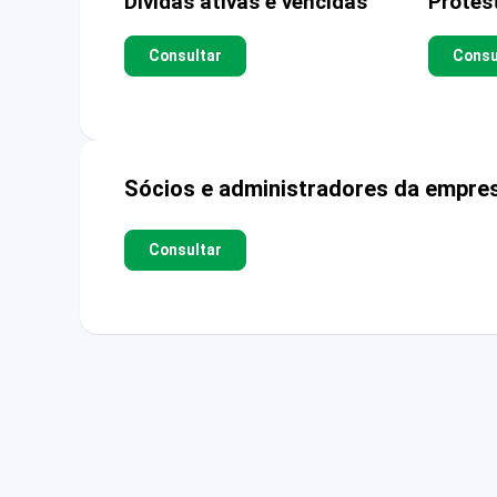
Dívidas ativas e vencidas
Protes
Consultar
Consu
Sócios e administradores da empre
Consultar