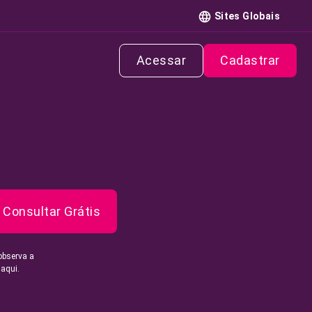
Sites Globais
Acessar
Cadastrar
Consultar Grátis
observa a
 aqui.