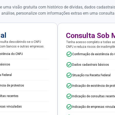
e uma visão gratuita com histórico de dívidas, dados cadastrai
 análise, personalize com informações extras em uma consulta
ial
Consulta Sob 
sulta descobrindo se o CNPJ
Tenha acesso completo a todas a
 com bancos e outras empresas.
CNPJ e reduza riscos de inadimplê
istência do CNPJ
Confirmação de existência do
básicos
Dados cadastrais básicos
a Federal
Situação na Receita Federal
ência de protestos
Indicação de existência de pro
ltas recentes
Indicação de consultas recent
esas vinculadas
Indicação de empresas vincul