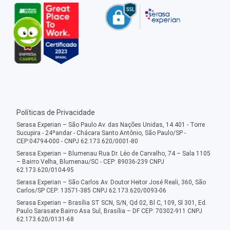
Políticas de Privacidade
Serasa Experian – São Paulo Av. das Nações Unidas, 14.401 - Torre
Sucupira - 24ºandar - Chácara Santo Antônio, São Paulo/SP -
CEP:04794-000 - CNPJ 62.173.620/0001-80
Serasa Experian – Blumenau Rua Dr. Léo de Carvalho, 74 – Sala 1105
– Bairro Velha, Blumenau/SC - CEP: 89036-239 CNPJ
62.173.620/0104-95
Serasa Experian – São Carlos Av. Doutor Heitor José Reali, 360, São
Carlos/SP CEP: 13571-385 CNPJ 62.173.620/0093-06
Serasa Experian – Brasília ST SCN, S/N, Qd 02, Bl C, 109, Sl 301, Ed.
Paulo Sarasate Bairro Asa Sul, Brasília – DF CEP: 70302-911 CNPJ
62.173.620/0131-68