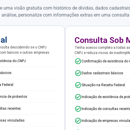
e uma visão gratuita com histórico de dívidas, dados cadastrai
 análise, personalize com informações extras em uma consulta
ial
Consulta Sob 
sulta descobrindo se o CNPJ
Tenha acesso completo a todas a
 com bancos e outras empresas.
CNPJ e reduza riscos de inadimplê
istência do CNPJ
Confirmação de existência do
básicos
Dados cadastrais básicos
a Federal
Situação na Receita Federal
ência de protestos
Indicação de existência de pro
ltas recentes
Indicação de consultas recent
esas vinculadas
Indicação de empresas vincul