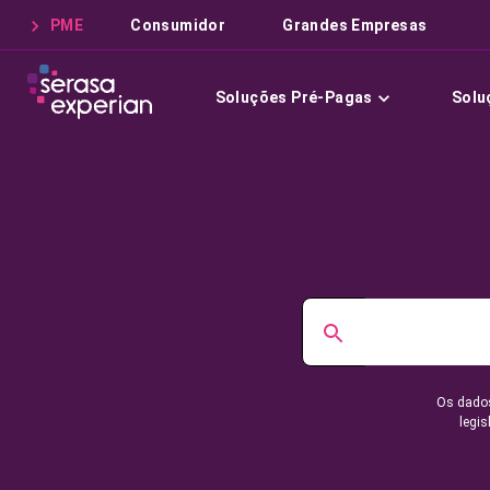
PME
Consumidor
Grandes Empresas
Soluções Pré-Pagas
Solu
Os dados
legis