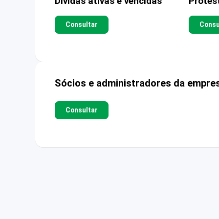
Dívidas ativas e vencidas
Protes
Consultar
Consu
Sócios e administradores da empre
Consultar