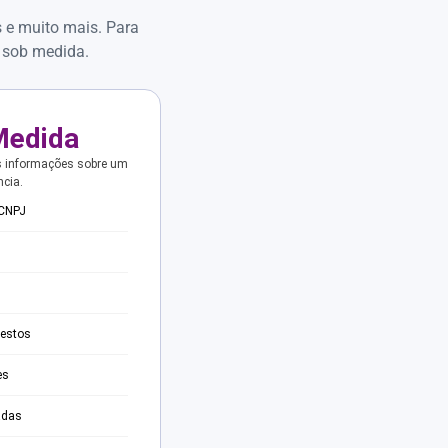
s e muito mais. Para
 sob medida.
Medida
s informações sobre um
ncia.
 CNPJ
testos
es
adas