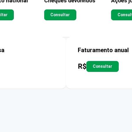
to nacional
Cheques devolvidos
Ações ju
ltar
Consultar
Consul
sa
Faturamento anual
R$
Consultar