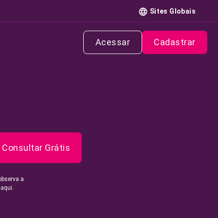
Sites Globais
Acessar
Cadastrar
Consultar Grátis
observa a
 aqui.