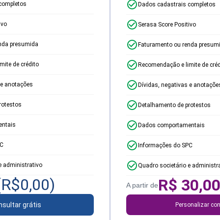
completos
Dados cadastrais completos
ivo
Serasa Score Positivo
nda presumida
Faturamento ou renda presum
ite de crédito
Recomendação e limite de créd
 e anotações
Dívidas, negativas e anotaçõe
rotestos
Detalhamento de protestos
ntais
Dados comportamentais
PC
Informações do SPC
e administrativo
Quadro societário e administr
(R$
0,00
)
R$
30,0
A partir de
sultar grátis
Personalizar con