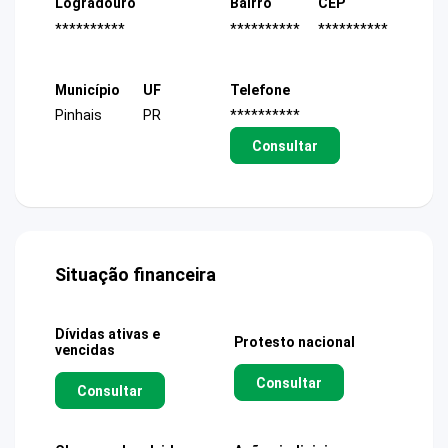
Logradouro
Bairro
CEP
**********
**********
**********
Município
UF
Telefone
Pinhais
PR
**********
Consultar
Situação financeira
Dívidas ativas e
Protesto nacional
vencidas
Consultar
Consultar