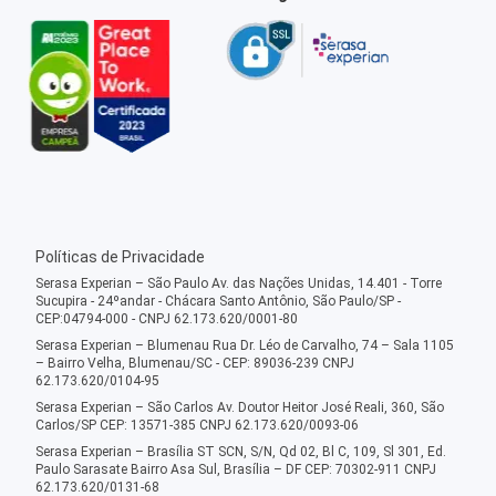
Políticas de Privacidade
Serasa Experian – São Paulo Av. das Nações Unidas, 14.401 - Torre
Sucupira - 24ºandar - Chácara Santo Antônio, São Paulo/SP -
CEP:04794-000 - CNPJ 62.173.620/0001-80
Serasa Experian – Blumenau Rua Dr. Léo de Carvalho, 74 – Sala 1105
– Bairro Velha, Blumenau/SC - CEP: 89036-239 CNPJ
62.173.620/0104-95
Serasa Experian – São Carlos Av. Doutor Heitor José Reali, 360, São
Carlos/SP CEP: 13571-385 CNPJ 62.173.620/0093-06
Serasa Experian – Brasília ST SCN, S/N, Qd 02, Bl C, 109, Sl 301, Ed.
Paulo Sarasate Bairro Asa Sul, Brasília – DF CEP: 70302-911 CNPJ
62.173.620/0131-68