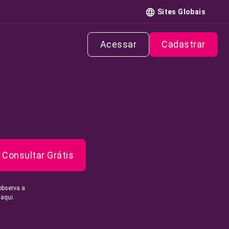
Sites Globais
Acessar
Cadastrar
Consultar Grátis
observa a
 aqui.