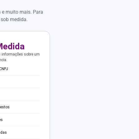
s e muito mais. Para
 sob medida.
Medida
s informações sobre um
ncia.
 CNPJ
testos
es
adas