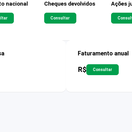
to nacional
Cheques devolvidos
Ações ju
ltar
Consultar
Consul
sa
Faturamento anual
R$
Consultar