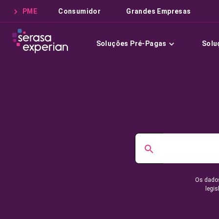
PME
Consumidor
Grandes Empresas
Soluções Pré-Pagas
Solu
Os dados
legis