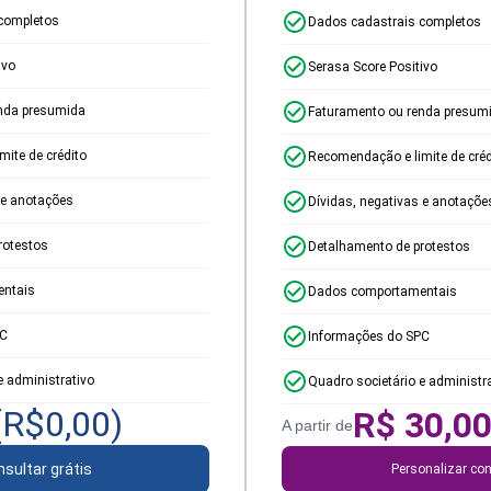
completos
Dados cadastrais completos
ivo
Serasa Score Positivo
nda presumida
Faturamento ou renda presum
ite de crédito
Recomendação e limite de créd
 e anotações
Dívidas, negativas e anotaçõe
rotestos
Detalhamento de protestos
ntais
Dados comportamentais
PC
Informações do SPC
e administrativo
Quadro societário e administr
(R$
0,00
)
R$
30,0
A partir de
sultar grátis
Personalizar con