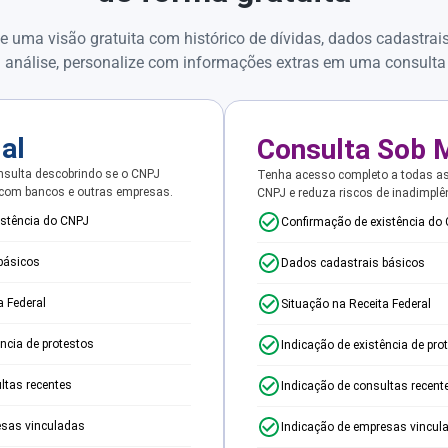
e uma visão gratuita com histórico de dívidas, dados cadastrai
 análise, personalize com informações extras em uma consulta
ial
Consulta Sob 
sulta descobrindo se o CNPJ
Tenha acesso completo a todas a
 com bancos e outras empresas.
CNPJ e reduza riscos de inadimplê
istência do CNPJ
Confirmação de existência do
básicos
Dados cadastrais básicos
a Federal
Situação na Receita Federal
ência de protestos
Indicação de existência de pro
ltas recentes
Indicação de consultas recent
esas vinculadas
Indicação de empresas vincul